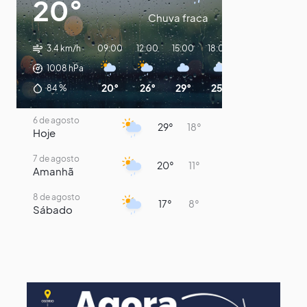
20°
Chuva fraca
3.4 km/h
09:00
12:00
15:00
18:00
21:00
00:00
1008
hPa
20°
26°
29°
25°
22°
20°
84
%
6 de agosto
29°
18°
Hoje
7 de agosto
20°
11°
Amanhã
8 de agosto
17°
8°
Sábado
9 de agosto
15°
8°
Domingo
10 de agosto
13°
8°
Segunda-Feira