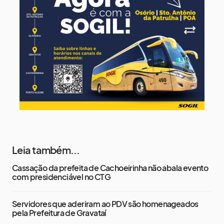
11 de agosto
15°
8°
Terça-Feira
12 de agosto
15°
8°
Quarta-Feira
Leia também...
Cassação da prefeita de Cachoeirinha não abala evento
com presidenciável no CTG
Servidores que aderiram ao PDV são homenageados
pela Prefeitura de Gravataí