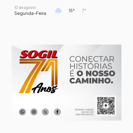
10 de agosto
15°
7°
Segunda-Feira
11 de agosto
14°
8°
Terça-Feira
12 de agosto
14°
12°
Quarta-Feira
13 de agosto
19°
14°
Quinta-Feira
14 de agosto
19°
14°
Sexta-Feira