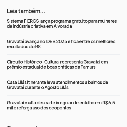
Leia também...
Sistema FIERGS lança programa gratuito para mulheres
da indústria criativa em Alvorada
Gravataí avança no IDEB 2025 e fica entre os melhores
resultados do RS
Circuito Histórico-Cultural representa Gravataí em
prêmio estadual de boas práticas da Famurs
Casa Lilás Itinerante leva atendimentos a bairros de
Gravataí durante o Agosto Lilás
Gravataí multa descarte irregular de entulho em R$ 6,5
mil e reforça uso dos ecopontos