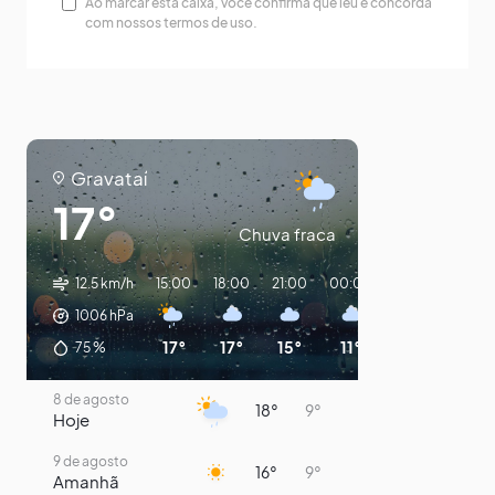
Ao marcar esta caixa, você confirma que leu e concorda
com nossos termos de uso.
Gravataí
17°
Chuva fraca
12.5 km/h
15:00
18:00
21:00
00:00
03:00
06:0
1006
hPa
17°
17°
15°
11°
10°
9°
75
%
8 de agosto
18°
9°
Hoje
9 de agosto
16°
9°
Amanhã