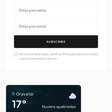
SUBSCRIBE
Ao marcar esta caixa, você confirma que leu e concorda
com nossos termos de uso.
Gravataí
17°
Nuvens quebradas