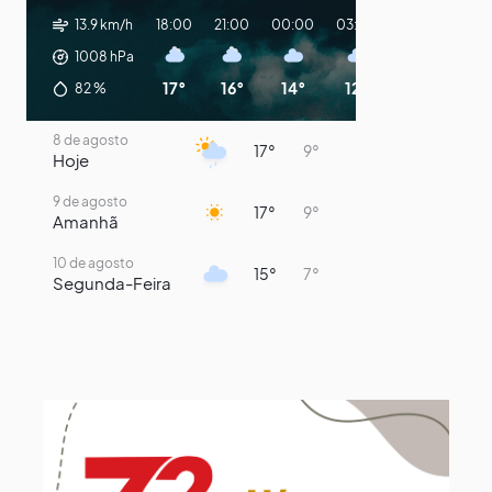
13.9 km/h
18:00
21:00
00:00
03:00
06:00
09:
1008
hPa
17°
16°
14°
12°
12°
12
82
%
8 de agosto
17°
9°
Hoje
9 de agosto
17°
9°
Amanhã
10 de agosto
15°
7°
Segunda-Feira
11 de agosto
15°
8°
Terça-Feira
12 de agosto
13°
12°
Quarta-Feira
13 de agosto
17°
13°
Quinta-Feira