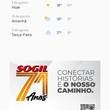
9 de agosto
18°
10°
Hoje
10 de agosto
18°
8°
Amanhã
11 de agosto
17°
8°
Terça-Feira
12 de agosto
13°
11°
Quarta-Feira
13 de agosto
16°
13°
Quinta-Feira
14 de agosto
17°
16°
Sexta-Feira
15 de agosto
21°
16°
Sábado