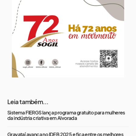
Quinta-Feira
14 de agosto
18°
15°
Sexta-Feira
15 de agosto
21°
16°
Sábado
Leia também...
Sistema FIERGS lança programa gratuito para mulheres
da indústria criativa em Alvorada
Gravataí avança no IDEB 2025 e fica entre os melhores