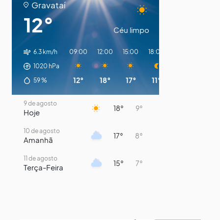
Gravataí
12°
Céu limpo
6.3 km/h
09:00
12:00
15:00
18:00
21:00
00:00
1020
hPa
12°
18°
17°
11°
10°
9°
59
%
9 de agosto
18°
9°
Hoje
10 de agosto
17°
8°
Amanhã
11 de agosto
15°
7°
Terça-Feira
12 de agosto
13°
11°
Quarta-Feira
13 de agosto
16°
13°