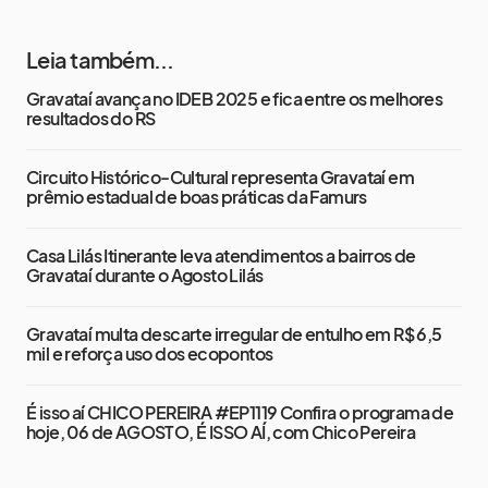
Leia também...
Gravataí avança no IDEB 2025 e fica entre os melhores
resultados do RS
Circuito Histórico-Cultural representa Gravataí em
prêmio estadual de boas práticas da Famurs
Casa Lilás Itinerante leva atendimentos a bairros de
Gravataí durante o Agosto Lilás
Gravataí multa descarte irregular de entulho em R$ 6,5
mil e reforça uso dos ecopontos
É isso aí CHICO PEREIRA #EP1119 Confira o programa de
hoje, 06 de AGOSTO, É ISSO AÍ, com Chico Pereira