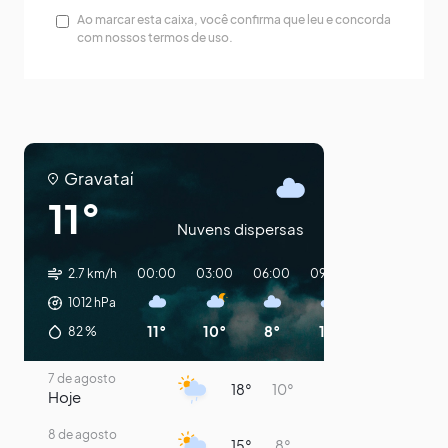
Ao marcar esta caixa, você confirma que leu e concorda
com nossos termos de uso.
Gravataí
11°
Nuvens dispersas
2.7 km/h
00:00
03:00
06:00
09:00
12:00
15:0
1012
hPa
11°
10°
8°
11°
13°
14°
82
%
7 de agosto
18°
10°
Hoje
8 de agosto
15°
8°