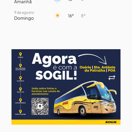
Amanhã
9 de agosto
16°
8°
Domingo
10 de agosto
15°
7°
Segunda-Feira
11 de agosto
14°
8°
Terça-Feira
12 de agosto
13°
11°
Quarta-Feira
13 de agosto
19°
13°
Quinta-Feira