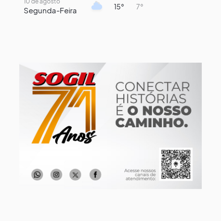
10 de agosto
15°
7°
Segunda-Feira
11 de agosto
14°
8°
Terça-Feira
12 de agosto
13°
11°
Quarta-Feira
13 de agosto
19°
13°
Quinta-Feira
14 de agosto
18°
14°
Sexta-Feira