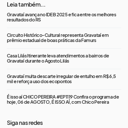
Leia também...
Gravataí avança no IDEB 2025 e fica entre os melhores
resultados do RS
Circuito Histórico-Cultural representa Gravataí em
prêmio estadual de boas práticas da Famurs
Casa Lilás Itinerante leva atendimentos a bairros de
Gravataí durante o Agosto Lilás
Gravataí multa descarte irregular de entulho em R$ 6,5
mil e reforça uso dos ecopontos
É isso aí CHICO PEREIRA #EP1119 Confira o programa de
hoje, 06 de AGOSTO, É ISSO AÍ, com Chico Pereira
Siga nas redes