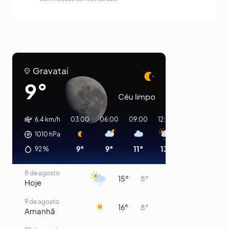
Gravataí
9°
Céu limpo
6.4 km/h
03:00
06:00
09:00
12:00
15:00
18:00
1010
hPa
9°
9°
11°
13°
14°
14°
92
%
8 de agosto
15°
8°
Hoje
9 de agosto
16°
8°
Amanhã