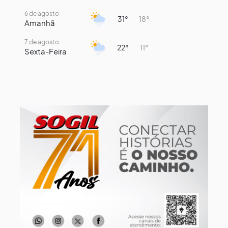
6 de agosto
31°
18°
Amanhã
7 de agosto
22°
11°
Sexta-Feira
8 de agosto
18°
8°
Sábado
9 de agosto
15°
9°
Domingo
10 de agosto
14°
7°
Segunda-Feira
11 de agosto
16°
8°
Terça-Feira