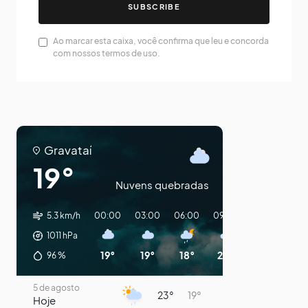
SUBSCRIBE
Ao marcar esta caixa, você confirma que leu e concorda
com nossos termos de uso.
Gravataí
19°
Nuvens quebradas
5.3 km/h
00:00
03:00
06:00
09:00
12:00
15:0
1011
hPa
19°
19°
18°
20°
27°
30°
96
%
5 de agosto
23°
19°
Hoje