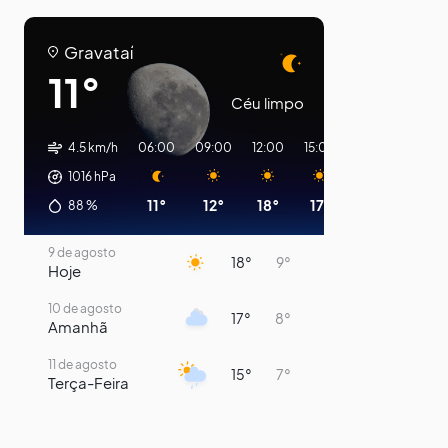
Gravataí
11°
Céu limpo
4.5 km/h
06:00
09:00
12:00
15:00
18:00
21:00
1016
hPa
11°
12°
18°
17°
11°
10°
88
%
9 de agosto
18°
9°
Hoje
10 de agosto
17°
8°
Amanhã
11 de agosto
15°
7°
Terça-Feira
12 de agosto
13°
11°
Quarta-Feira