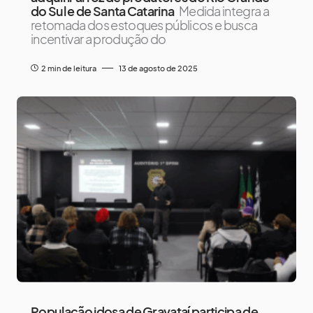
do Sul e de Santa Catarina
Medida integra a
retomada dos estoques públicos e busca
incentivar a produção do
2 min de leitura
13 de agosto de 2025
População idosa de Gravataí participa de