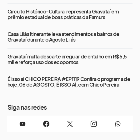
Circuito Histórico-Cultural representa Gravataí em
prêmio estadual de boas práticas da Famurs
Casa Lilás Itinerante leva atendimentos a bairros de
Gravataí durante o Agosto Lilás
Gravataí multa descarte irregular de entulho em R$ 6,5
mil e reforça uso dos ecopontos
É isso aí CHICO PEREIRA #EP1119 Confira o programa de
hoje, 06 de AGOSTO, É ISSO AÍ, com Chico Pereira
Siga nas redes