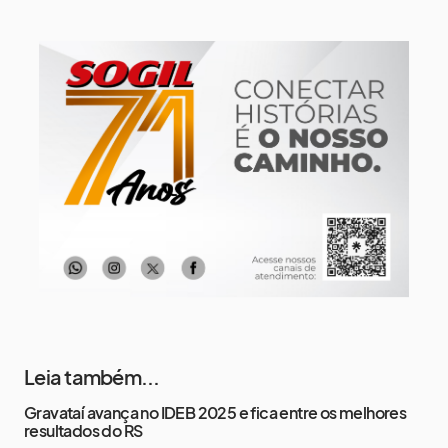
13 de agosto
16°
13°
Quinta-Feira
14 de agosto
19°
13°
Sexta-Feira
15 de agosto
22°
15°
Sábado
Leia também...
Gravataí avança no IDEB 2025 e fica entre os melhores
resultados do RS