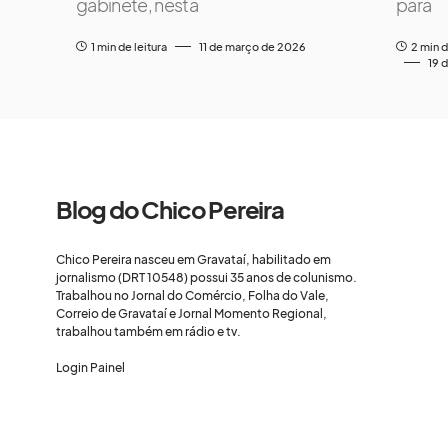
gabinete, nesta
para
1 min de leitura
11 de março de 2026
2 min d
19 
Blog do Chico Pereira
Chico Pereira nasceu em Gravataí, habilitado em
jornalismo (DRT 10548) possui 35 anos de colunismo.
Trabalhou no Jornal do Comércio, Folha do Vale,
Correio de Gravataí e Jornal Momento Regional,
trabalhou também em rádio e tv.
Login Painel