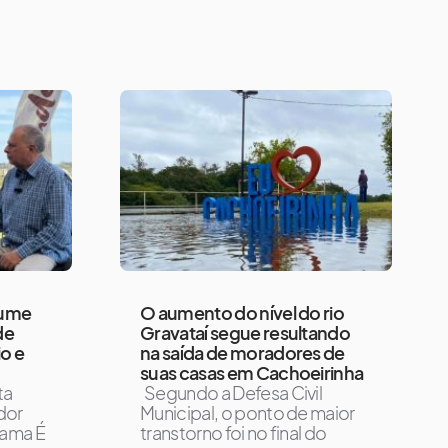
sume
O aumento do nível do rio
de
Gravataí segue resultando
o e
na saída de moradores de
suas casas em Cachoeirinha
ta
Segundo a Defesa Civil
dor
Municipal, o ponto de maior
rama É
transtorno foi no final do