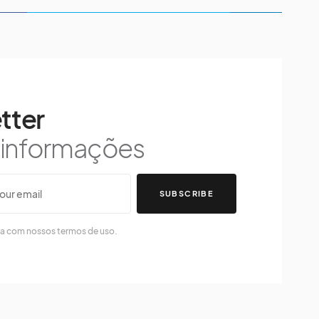
tter
s informações
SUBSCRIBE
da com nossos termos de uso.