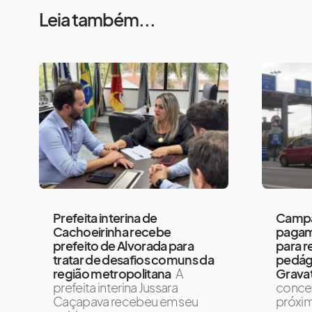
Leia também...
Prefeita interina de
Campa
Cachoeirinha recebe
pagam
prefeito de Alvorada para
para re
tratar de desafios comuns da
pedág
região metropolitana
A
Gravat
prefeita interina Jussara
conces
Caçapava recebeu em seu
próxi