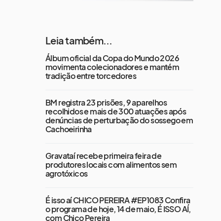
Leia também...
Álbum oficial da Copa do Mundo 2026
movimenta colecionadores e mantém
tradição entre torcedores
BM registra 23 prisões, 9 aparelhos
recolhidos e mais de 300 atuações após
denúncias de perturbação do sossego em
Cachoeirinha
Gravataí recebe primeira feira de
produtores locais com alimentos sem
agrotóxicos
É isso aí CHICO PEREIRA #EP1083 Confira
o programa de hoje, 14 de maio, É ISSO AÍ,
com Chico Pereira