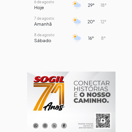
6 de agosto
29°
18°
Hoje
7 de agosto
20°
12°
Amanhã
8 de agosto
16°
8°
Sábado
9 de agosto
15°
8°
Domingo
10 de agosto
13°
7°
Segunda-Feira
11 de agosto
16°
8°
Terça-Feira
12 de agosto
15°
9°
Quarta-Feira