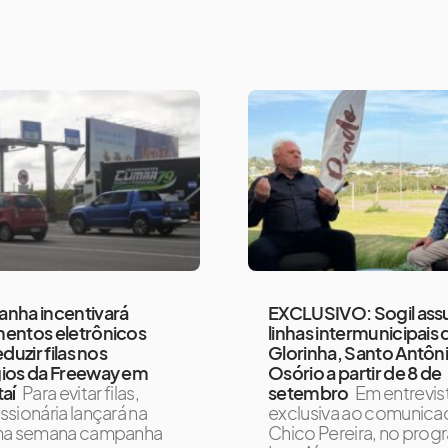
nha incentivará
EXCLUSIVO: Sogil as
entos eletrônicos
linhas intermunicipais 
duzir filas nos
Glorinha, Santo Antôni
ios da Freeway em
Osório a partir de 8 de
aí
Para evitar filas,
setembro
Em entrevis
sionária lançará na
exclusiva ao comunica
ma semana campanha
Chico Pereira, no prog