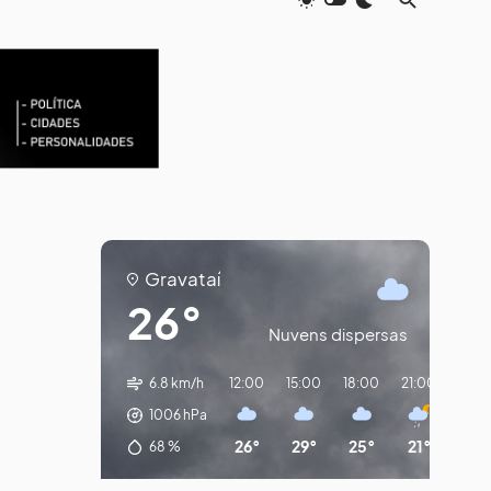
Gravataí
26°
Nuvens dispersas
6.8 km/h
12:00
15:00
18:00
21:00
00:
1006
hPa
26°
29°
25°
21°
20
68
%