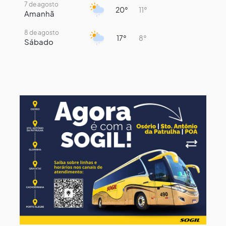
7 de agosto
20°
11°
Amanhã
8 de agosto
17°
8°
Sábado
9 de agosto
15°
9°
Domingo
10 de agosto
13°
8°
Segunda-Feira
11 de agosto
15°
8°
Terça-Feira
12 de agosto
15°
8°
Quarta-Feira