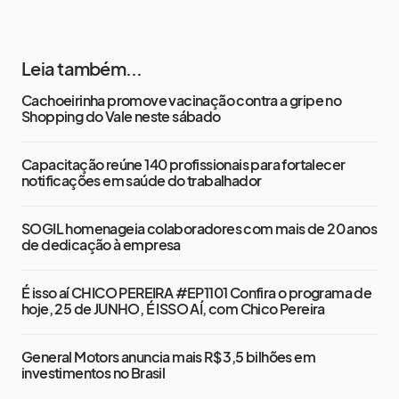
Leia também...
Cachoeirinha promove vacinação contra a gripe no
Shopping do Vale neste sábado
Capacitação reúne 140 profissionais para fortalecer
notificações em saúde do trabalhador
SOGIL homenageia colaboradores com mais de 20 anos
de dedicação à empresa
É isso aí CHICO PEREIRA #EP1101 Confira o programa de
hoje, 25 de JUNHO, É ISSO AÍ, com Chico Pereira
General Motors anuncia mais R$ 3,5 bilhões em
investimentos no Brasil