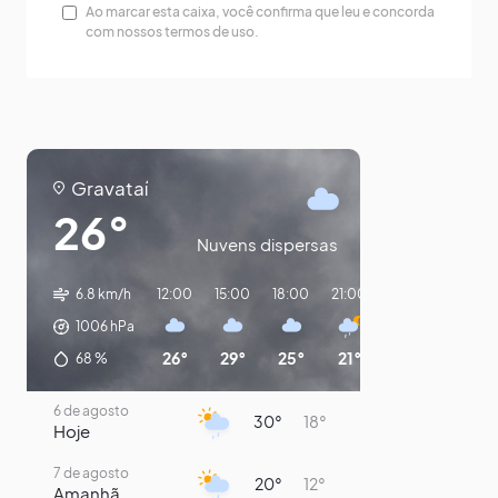
Ao marcar esta caixa, você confirma que leu e concorda
com nossos termos de uso.
Gravataí
26°
Nuvens dispersas
6.8 km/h
12:00
15:00
18:00
21:00
00:00
03:00
1006
hPa
26°
29°
25°
21°
20°
19°
68
%
6 de agosto
30°
18°
Hoje
7 de agosto
20°
12°
Amanhã