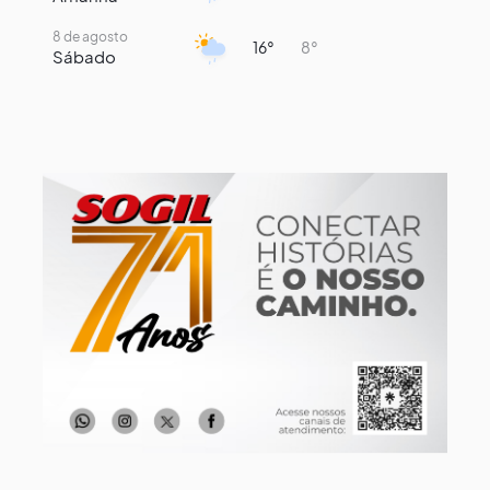
8 de agosto
16°
8°
Sábado
9 de agosto
15°
8°
Domingo
10 de agosto
13°
7°
Segunda-Feira
11 de agosto
16°
8°
Terça-Feira
12 de agosto
15°
9°
Quarta-Feira