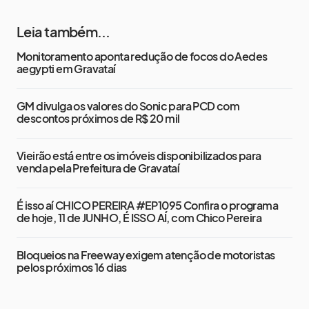
Leia também...
Monitoramento aponta redução de focos do Aedes
aegypti em Gravataí
GM divulga os valores do Sonic para PCD com
descontos próximos de R$ 20 mil
Vieirão está entre os imóveis disponibilizados para
venda pela Prefeitura de Gravataí
É isso aí CHICO PEREIRA #EP1095 Confira o programa
de hoje, 11 de JUNHO, É ISSO AÍ, com Chico Pereira
Bloqueios na Freeway exigem atenção de motoristas
pelos próximos 16 dias