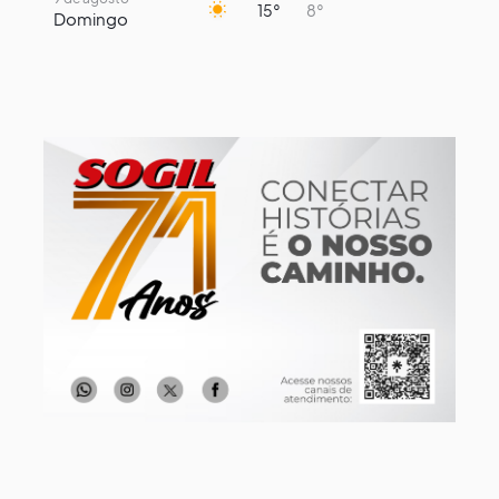
15°
8°
Domingo
10 de agosto
14°
7°
Segunda-Feira
11 de agosto
17°
7°
Terça-Feira
12 de agosto
13°
12°
Quarta-Feira
13 de agosto
15°
13°
Quinta-Feira