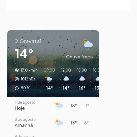
Gravataí
14°
Chuva fraca
17.0 km/h
09:00
12:00
15:00
18:00
21:00
00:00
1012
hPa
14°
14°
16°
13°
11°
10°
80
%
7 de agosto
18°
11°
Hoje
8 de agosto
13°
8°
Amanhã
9 de agosto