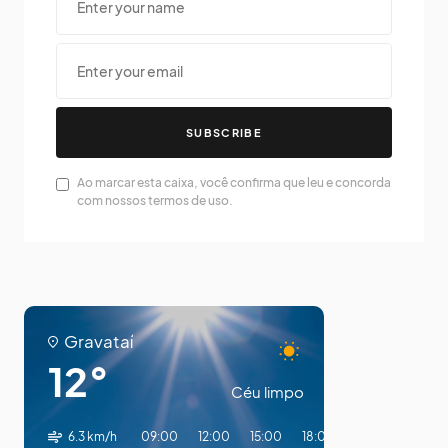
SUBSCRIBE
Ao marcar esta caixa, você confirma que leu e concorda
com nossos termos de uso.
Gravataí
12°
Céu limpo
6.3 km/h
09:00
12:00
15:00
18:00
21:00
00:00