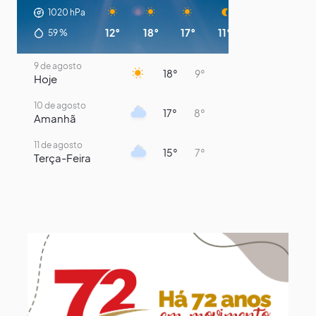
1020
hPa
12°
18°
17°
11°
10°
9°
59
%
9 de agosto
18°
9°
Hoje
10 de agosto
17°
8°
Amanhã
11 de agosto
15°
7°
Terça-Feira
12 de agosto
13°
11°
Quarta-Feira
13 de agosto
16°
13°
Quinta-Feira
14 de agosto
18°
15°
Sexta-Feira
15 de agosto
21°
16°
Sábado