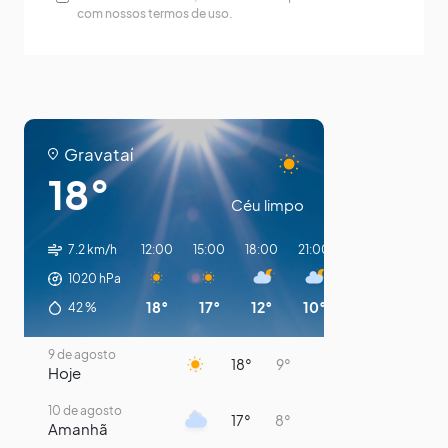
com nossos termos de uso.
Gravataí
18°
Céu limpo
7.2 km/h
12:00
15:00
18:00
21:00
00:00
03:00
1020
hPa
18°
17°
12°
10°
9°
9°
42
%
9 de agosto
18°
9°
Hoje
10 de agosto
17°
8°
Amanhã