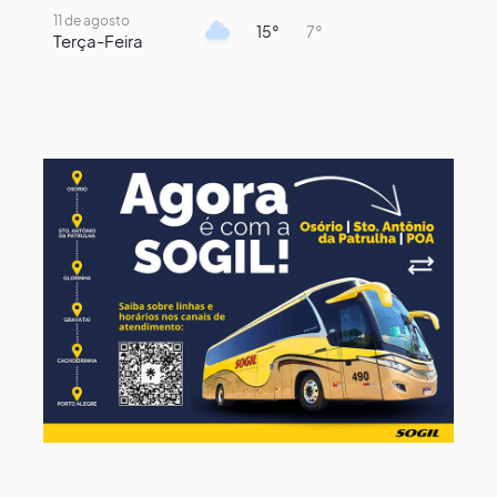
11 de agosto
15°
7°
Terça-Feira
12 de agosto
13°
11°
Quarta-Feira
13 de agosto
16°
13°
Quinta-Feira
14 de agosto
18°
15°
Sexta-Feira
15 de agosto
21°
16°
Sábado