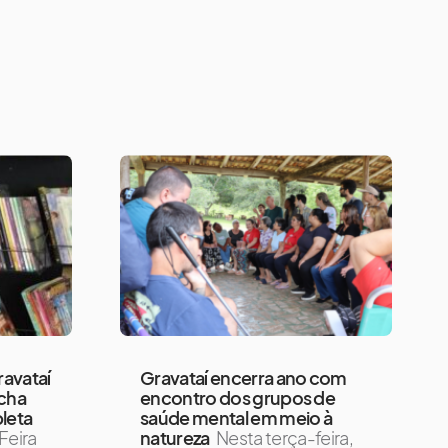
ravataí
Gravataí encerra ano com
úcha
encontro dos grupos de
leta
saúde mental em meio à
Feira
natureza
Nesta terça-feira,