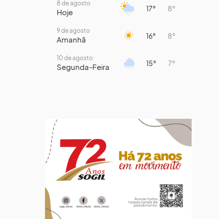
8 de agosto
17°
8°
Hoje
9 de agosto
16°
8°
Amanhã
10 de agosto
15°
7°
Segunda-Feira
11 de agosto
14°
8°
Terça-Feira
12 de agosto
13°
11°
Quarta-Feira
13 de agosto
19°
13°
Quinta-Feira
14 de agosto
18°
14°
Sexta-Feira