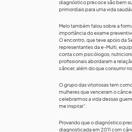
diagnóstico precoce são bem su
primordiais para uma vida saudáv
Melo também falou sobre a forma
importância do exame preventivo
O encontro, que teve apoio da Se
representantes da e-Multi, equip
conta com psicólogos, nutricionis
profissionais abordaram a relaç
câncer, além do que consumir no
O grupo das vitoriosas tem como 
mulheres que venceram o câncer 
celebrarmos a vida dessas guerre
me inspirar”.
Provando que o diagnóstico prec
diagnosticada em 2011 com cânc