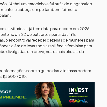
ão. “Achei um carocinho e fui atrás de diagnóstico
r e manter a cabeça em pé também foi muito
alar”.
om as vitoriosas já tem data para ocorrer em 2025.
nto no dia 22 de outubro, a partir das 19h.
as, o encontro vai receber dezenas de mulheres para
âncer, além de levar toda a resiliência feminina para
rão divulgadas em breve, nos canais oficiais da
s informações sobre o grupo das vitoriosas podem
 (51)3600 7010.