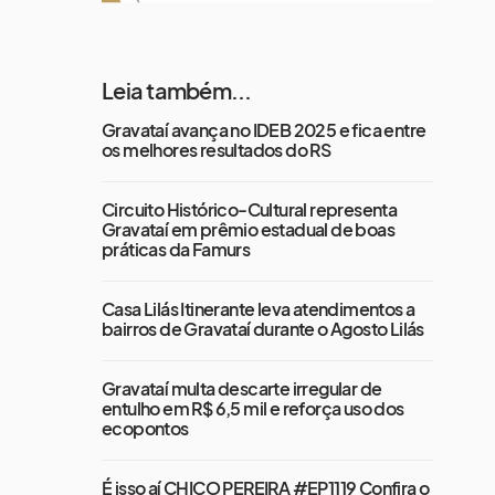
Leia também...
Gravataí avança no IDEB 2025 e fica entre
os melhores resultados do RS
Circuito Histórico-Cultural representa
Gravataí em prêmio estadual de boas
práticas da Famurs
Casa Lilás Itinerante leva atendimentos a
bairros de Gravataí durante o Agosto Lilás
Gravataí multa descarte irregular de
entulho em R$ 6,5 mil e reforça uso dos
ecopontos
É isso aí CHICO PEREIRA #EP1119 Confira o