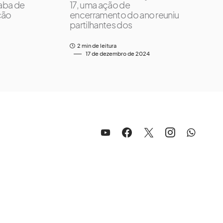
caba de
17, uma ação de
ção
encerramento do ano reuniu
partilhantes dos
2 min de leitura
17 de dezembro de 2024