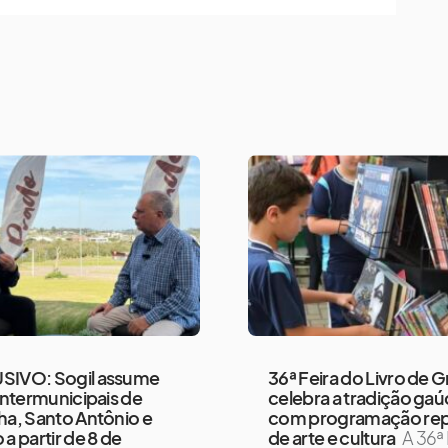
SIVO: Sogil assume
36ª Feira do Livro de G
 intermunicipais de
celebra a tradição ga
ha, Santo Antônio e
com programação rep
 a partir de 8 de
de arte e cultura
A 36ª 