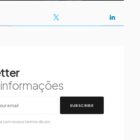
tter
s informações
SUBSCRIBE
da com nossos termos de uso.