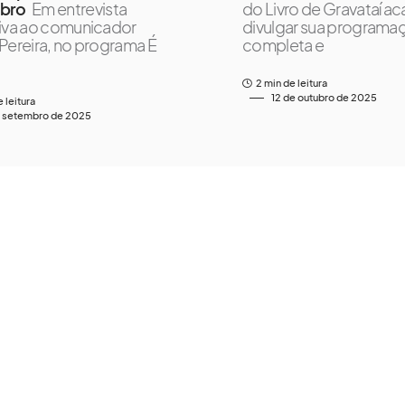
bro
Em entrevista
do Livro de Gravataí a
iva ao comunicador
divulgar sua programa
Pereira, no programa É
completa e
2 min de leitura
12 de outubro de 2025
e leitura
e setembro de 2025