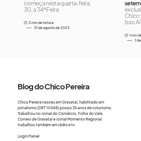
começa nesta quarta-feira,
setem
30, a 34ª Feira
exclus
Chico 
Isso Aí
3 min de leitura
31 de agosto de 2023
1 min d
1 d
Blog do Chico Pereira
Chico Pereira nasceu em Gravataí, habilitado em
jornalismo (DRT 10548) possui 35 anos de colunismo.
Trabalhou no Jornal do Comércio, Folha do Vale,
Correio de Gravataí e Jornal Momento Regional,
trabalhou também em rádio e tv.
Login Painel