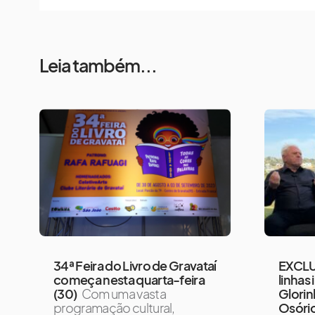
Leia também...
34ª Feira do Livro de Gravataí
EXCLU
começa nesta quarta-feira
linhas
(30)
Com uma vasta
Glorin
programação cultural,
Osório