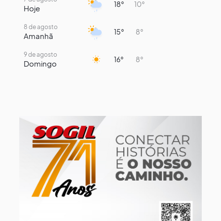
18°
10°
Hoje
8 de agosto
15°
8°
Amanhã
9 de agosto
16°
8°
Domingo
10 de agosto
14°
7°
Segunda-Feira
11 de agosto
14°
9°
Terça-Feira
12 de agosto
13°
11°
Quarta-Feira
13 de agosto
17°
13°
Quinta-Feira