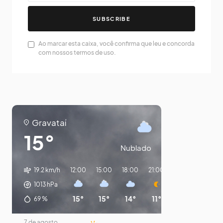
SUBSCRIBE
Ao marcar esta caixa, você confirma que leu e concorda
com nossos termos de uso.
Gravataí
15°
Nublado
19.2 km/h
12:00
15:00
18:00
21:00
00:00
03:00
1013
hPa
15°
15°
14°
11°
10°
9°
69
%
7 de agosto