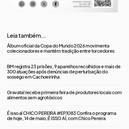
Leia também...
Álbum oficial da Copa do Mundo 2026 movimenta
colecionadores e mantém tradição entre torcedores
BM registra 23 prisões, 9 aparelhos recolhidos e mais de
300 atuações após denúncias de perturbação do
sossego em Cachoeirinha
Gravataí recebe primeira feira de produtores locais com
alimentos sem agrotóxicos
É isso aí CHICO PEREIRA #EP1083 Confira o programa
de hoje, 14 de maio, É ISSO AÍ, com Chico Pereira