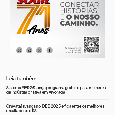
14 de agosto
18°
14°
Sexta-Feira
15 de agosto
21°
16°
Sábado
Leia também...
Sistema FIERGS lança programa gratuito para mulheres
da indústria criativa em Alvorada
Gravataí avança no IDEB 2025 e fica entre os melhores
resultados do RS