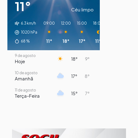
11°
Céu limpo
6.3 km/h
09:00
12:00
15:00
18:00
21:00
00:00
1020
hPa
11°
18°
17°
11°
10°
9°
68
%
9 de agosto
18°
9°
Hoje
10 de agosto
17°
8°
Amanhã
11 de agosto
15°
7°
Terça-Feira
12 de agosto
13°
11°
Quarta-Feira
13 de agosto
16°
13°
Quinta-Feira