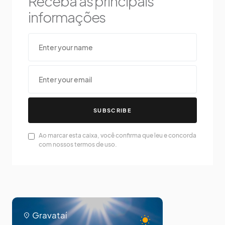
Receba as principais
informações
SUBSCRIBE
Ao marcar esta caixa, você confirma que leu e concorda
com nossos termos de uso.
Gravataí