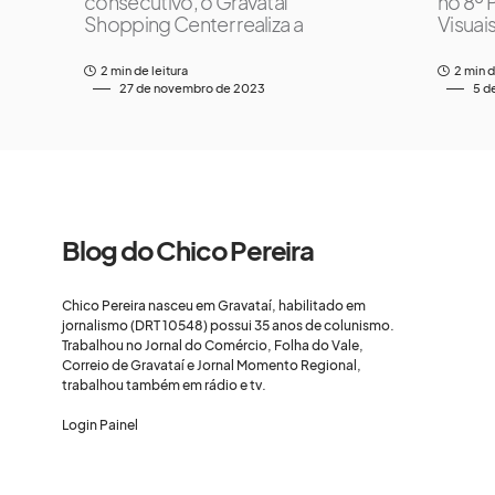
consecutivo, o Gravataí
no 8º 
Shopping Center realiza a
Visuai
2 min de leitura
2 min d
27 de novembro de 2023
5 d
Blog do Chico Pereira
Chico Pereira nasceu em Gravataí, habilitado em
jornalismo (DRT 10548) possui 35 anos de colunismo.
Trabalhou no Jornal do Comércio, Folha do Vale,
Correio de Gravataí e Jornal Momento Regional,
trabalhou também em rádio e tv.
Login Painel