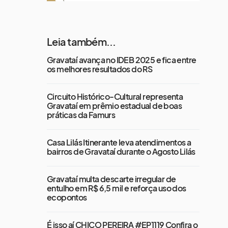
Leia também...
Gravataí avança no IDEB 2025 e fica entre
os melhores resultados do RS
Circuito Histórico-Cultural representa
Gravataí em prêmio estadual de boas
práticas da Famurs
Casa Lilás Itinerante leva atendimentos a
bairros de Gravataí durante o Agosto Lilás
Gravataí multa descarte irregular de
entulho em R$ 6,5 mil e reforça uso dos
ecopontos
É isso aí CHICO PEREIRA #EP1119 Confira o