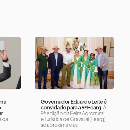
rma
Governador Eduardo Leite é
o
convidado para a 9ª Fearg
A
ar
9ª edição da Feira Agrorrural
e da
e Turística de Gravataí (Fearg)
se aproxima e as