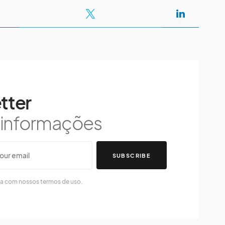
tter
s informações
SUBSCRIBE
da com nossos termos de uso.