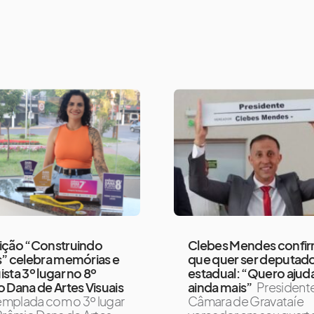
ição “Construindo
Clebes Mendes confi
” celebra memórias e
que quer ser deputad
sta 3º lugar no 8º
estadual: “Quero ajud
 Dana de Artes Visuais
ainda mais”
President
mplada com o 3º lugar
Câmara de Gravataí e