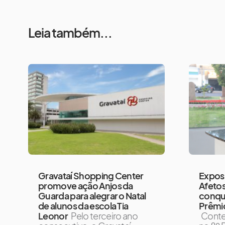
Leia também...
Gravataí Shopping Center
Expos
promove ação Anjos da
Afetos
Guarda para alegrar o Natal
conqui
de alunos da escola Tia
Prêmio
Leonor
Pelo terceiro ano
Conte