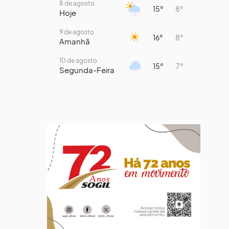
8 de agosto
15°
8°
Hoje
9 de agosto
16°
8°
Amanhã
10 de agosto
15°
7°
Segunda-Feira
11 de agosto
14°
8°
Terça-Feira
12 de agosto
13°
11°
Quarta-Feira
13 de agosto
19°
13°
Quinta-Feira
14 de agosto
18°
14°
Sexta-Feira