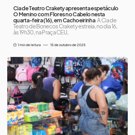
Cia de Teatro Crakety apresenta espetáculo
O Menino com Flores no Cabelo nesta
quarta-feira (16), em Cachoeirinha
A Cia de
Teatro de Bonecos Crakety estreia, no dia 16,
às 19h30, na Praça CEU,
1 min de leitura
15 de outubro de 2025