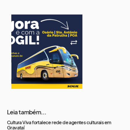
11 de agosto
16°
9°
Terça-Feira
12 de agosto
13°
12°
Quarta-Feira
13 de agosto
13°
13°
Quinta-Feira
Leia também...
Cultura Viva fortalece rede de agentes culturais em
Gravataí