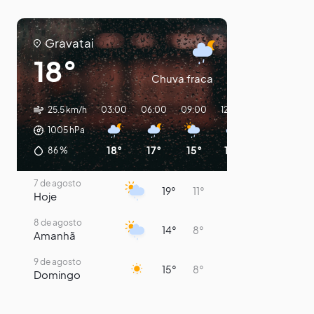
Gravataí
18°
Chuva fraca
25.5 km/h
03:00
06:00
09:00
12:00
15:00
18:0
1005
hPa
18°
17°
15°
14°
18°
14°
86
%
7 de agosto
19°
11°
Hoje
8 de agosto
14°
8°
Amanhã
9 de agosto
15°
8°
Domingo
10 de agosto
14°
7°
Segunda-Feira