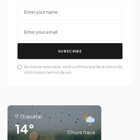
SUBSCRIBE
Ao marcar esta caixa, você confirma que leu e concorda
com nossos termos de uso.
Gravataí
14°
Chuva fraca