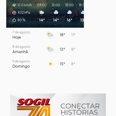
17.0 km/h
09:00
12:00
15:00
18:00
21:00
00:00
1012
hPa
14°
14°
16°
13°
11°
10°
80
%
7 de agosto
18°
11°
Hoje
8 de agosto
13°
8°
Amanhã
9 de agosto
15°
8°
Domingo
10 de agosto
14°
7°
Segunda-Feira
11 de agosto
17°
7°
Terça-Feira
12 de agosto
13°
12°
Quarta-Feira