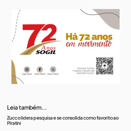
11 de agosto
14°
9°
Terça-Feira
12 de agosto
13°
11°
Quarta-Feira
13 de agosto
17°
13°
Quinta-Feira
Leia também...
Zucco lidera pesquisa e se consolida como favorito ao
Piratini