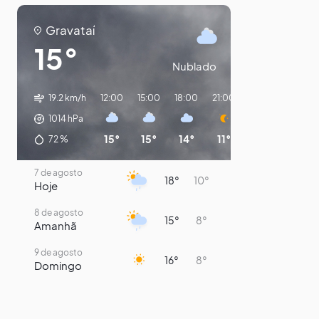
Gravataí
15°
Nublado
19.2 km/h
12:00
15:00
18:00
21:00
00:00
03:00
1014
hPa
15°
15°
14°
11°
10°
9°
72
%
7 de agosto
18°
10°
Hoje
8 de agosto
15°
8°
Amanhã
9 de agosto
16°
8°
Domingo
10 de agosto
14°
7°
Segunda-Feira