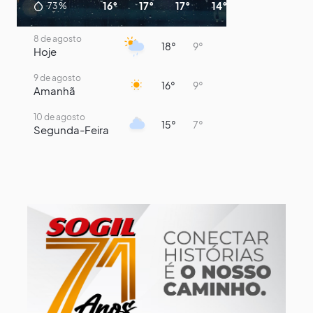
16°
17°
17°
14°
11°
10°
73
%
8 de agosto
18°
9°
Hoje
9 de agosto
16°
9°
Amanhã
10 de agosto
15°
7°
Segunda-Feira
11 de agosto
14°
8°
Terça-Feira
12 de agosto
14°
12°
Quarta-Feira
13 de agosto
19°
14°
Quinta-Feira
14 de agosto
19°
14°
Sexta-Feira