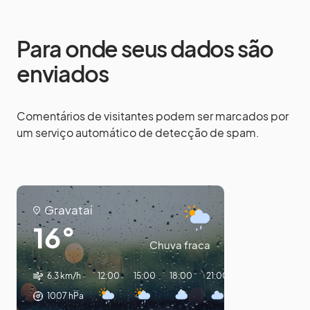
Para onde seus dados são
enviados
Comentários de visitantes podem ser marcados por
um serviço automático de detecção de spam.
Gravataí
16°
Chuva fraca
6.3 km/h
12:00
15:00
18:00
21:00
00:00
03:00
1007
hPa