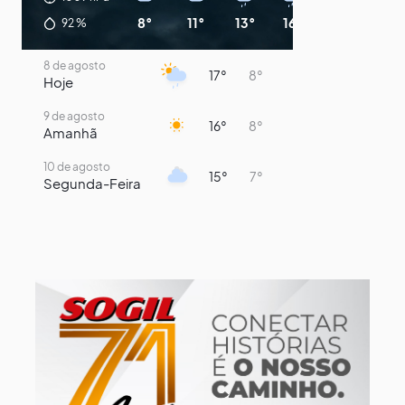
8°
11°
13°
16°
15°
13°
92
%
8 de agosto
17°
8°
Hoje
9 de agosto
16°
8°
Amanhã
10 de agosto
15°
7°
Segunda-Feira
11 de agosto
14°
8°
Terça-Feira
12 de agosto
13°
11°
Quarta-Feira
13 de agosto
19°
13°
Quinta-Feira
14 de agosto
18°
14°
Sexta-Feira