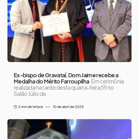
Ex-bispo de Gravataí, Dom Jaime recebe a
Medalha do Mérito Farroupilha
Em cerimônia
realizada na tarde desta quarta-feira (9) no
Salão Júlio de
2 min de leitura
10 de abril de 2025