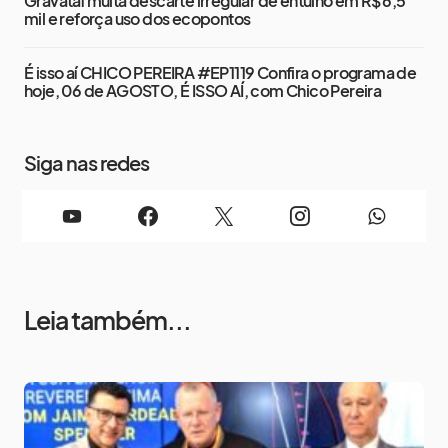
Gravataí multa descarte irregular de entulho em R$ 6,5
mil e reforça uso dos ecopontos
É isso aí CHICO PEREIRA #EP1119 Confira o programa de
hoje, 06 de AGOSTO, É ISSO AÍ, com Chico Pereira
Siga nas redes
Leia também...