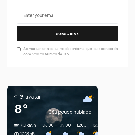
SUBSCRIBE
Ao marcar esta caixa, você confirma que leu e concorda
com nossos termos de uso.
Gravataí
8°
Céu pouco nublado
7.0 km/h
06:00
09:00
12:00
15:00
18:00
21:00
1009
hPa