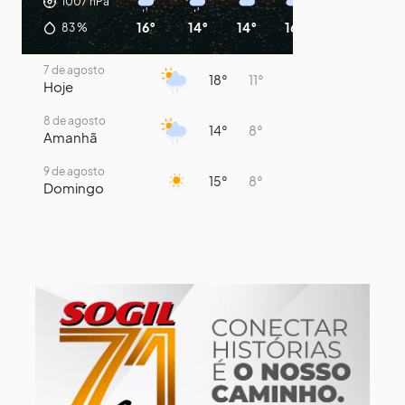
1007
hPa
16°
14°
14°
16°
13°
11°
83
%
7 de agosto
18°
11°
Hoje
8 de agosto
14°
8°
Amanhã
9 de agosto
15°
8°
Domingo
10 de agosto
14°
7°
Segunda-Feira
11 de agosto
16°
9°
Terça-Feira
12 de agosto
13°
12°
Quarta-Feira
13 de agosto
13°
13°
Quinta-Feira