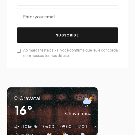
SUBSCRIBE
Ao marcar esta caixa, você confirma que leu e concorda
com nossos termos de uso.
Gravataí
16°
Chuva fraca
21.0 km/h
06:00
09:00
12:00
15:00
18:00
21:00