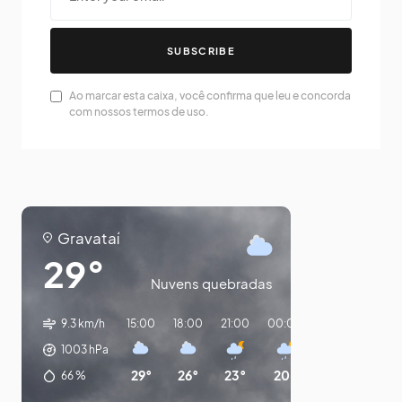
SUBSCRIBE
Ao marcar esta caixa, você confirma que leu e concorda
com nossos termos de uso.
Gravataí
29°
Nuvens quebradas
9.3 km/h
15:00
18:00
21:00
00:00
03:00
06:0
1003
hPa
29°
26°
23°
20°
19°
14°
66
%