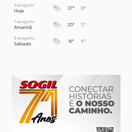
6 de agosto
27°
18°
Hoje
7 de agosto
20°
12°
Amanhã
8 de agosto
16°
8°
Sábado
9 de agosto
15°
8°
Domingo
10 de agosto
13°
7°
Segunda-Feira
11 de agosto
16°
8°
Terça-Feira
12 de agosto
15°
9°
Quarta-Feira