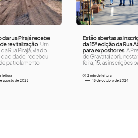
 da rua Pirajá recebe
Estão abertas as inscr
de revitalização
Um
da 15ª edição da Rua A
da Rua Pirajá, via do
para expositores
A Pre
 da cidade, recebeu
de Gravataí abriu nesta
de patrolamento
feira, 15, as inscrições p
e leitura
2 min de leitura
de agosto de 2025
15 de outubro de 2024