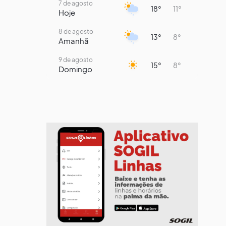
7 de agosto
18°
11°
Hoje
8 de agosto
13°
8°
Amanhã
9 de agosto
15°
8°
Domingo
10 de agosto
14°
7°
Segunda-Feira
11 de agosto
17°
7°
Terça-Feira
12 de agosto
13°
12°
Quarta-Feira
13 de agosto
15°
13°
Quinta-Feira