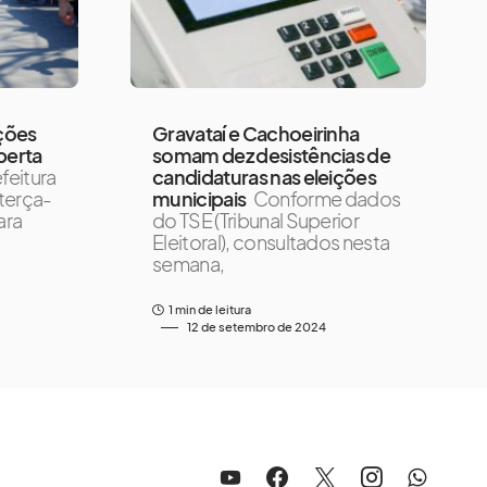
ições
Gravataí e Cachoeirinha
berta
somam dez desistências de
feitura
candidaturas nas eleições
 terça-
municipais
Conforme dados
ara
do TSE (Tribunal Superior
Eleitoral), consultados nesta
semana,
1 min de leitura
12 de setembro de 2024