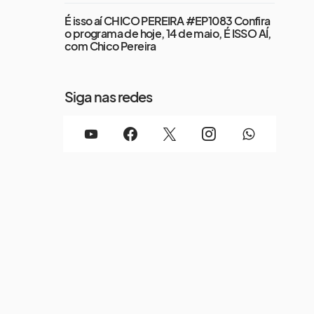
É isso aí CHICO PEREIRA #EP1083 Confira
o programa de hoje, 14 de maio, É ISSO AÍ,
com Chico Pereira
Siga nas redes