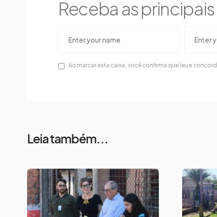
Receba as principai
Ao marcar esta caixa, você confirma que leu e concor
Leia também...