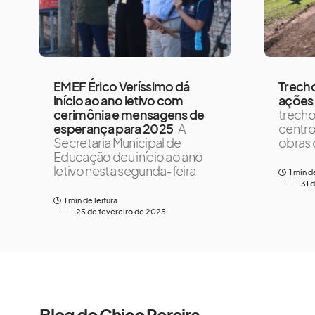
EMEF Érico Veríssimo dá
Trecho
início ao ano letivo com
ações 
cerimônia e mensagens de
trecho 
esperança para 2025
A
centro
Secretaria Municipal de
obras 
Educação deu início ao ano
letivo nesta segunda-feira
1 min d
31 
1 min de leitura
25 de fevereiro de 2025
Blog do Chico Pereira