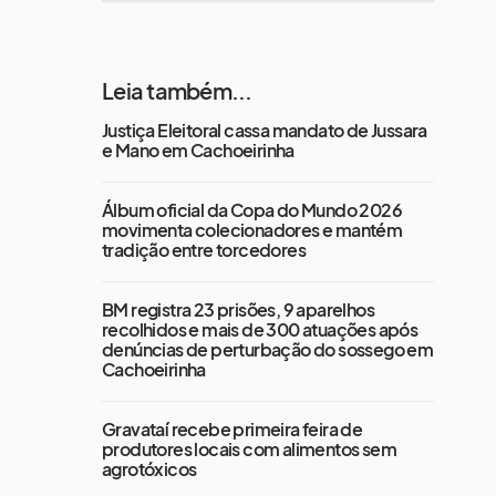
Leia também...
Justiça Eleitoral cassa mandato de Jussara
e Mano em Cachoeirinha
Álbum oficial da Copa do Mundo 2026
movimenta colecionadores e mantém
tradição entre torcedores
BM registra 23 prisões, 9 aparelhos
recolhidos e mais de 300 atuações após
denúncias de perturbação do sossego em
Cachoeirinha
Gravataí recebe primeira feira de
produtores locais com alimentos sem
agrotóxicos