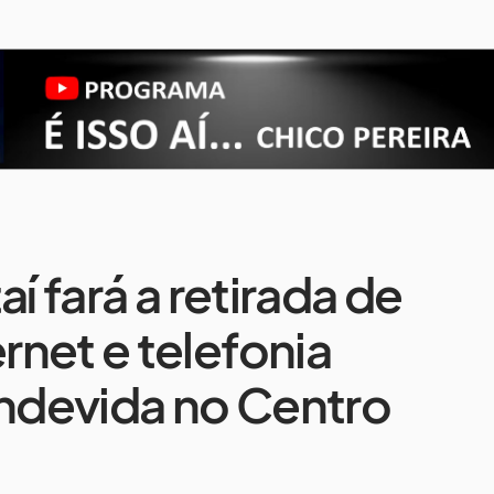
í fará a retirada de
net e telefonia
indevida no Centro