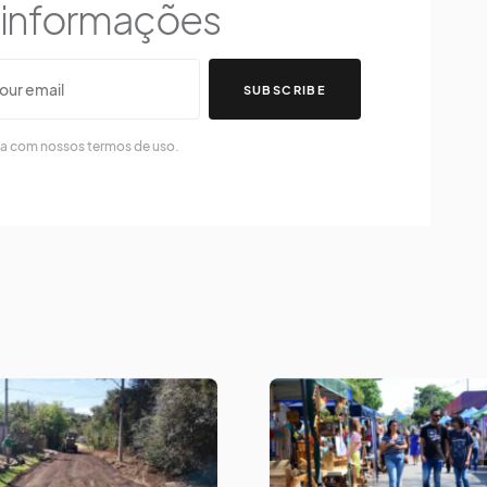
s informações
SUBSCRIBE
da com nossos termos de uso.