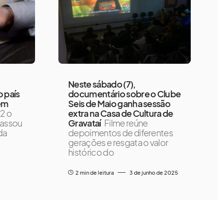
Neste sábado (7),
 país
documentário sobre o Clube
 em
Seis de Maio ganha sessão
2 o
extra na Casa de Cultura de
passou
Gravataí
Filme reúne
da
depoimentos de diferentes
gerações e resgata o valor
histórico do
2 min de leitura
3 de junho de 2025