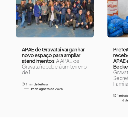
APAE de Gravataí vai ganhar
Prefei
novo espaço para ampliar
receb
atendimentos
A APAE de
APAE e
Gravataí receberá um terreno
Becke
de 1
Gravat
Secret
Famíli
1 min de leitura
19 de agosto de 2025
1 min d
6 d