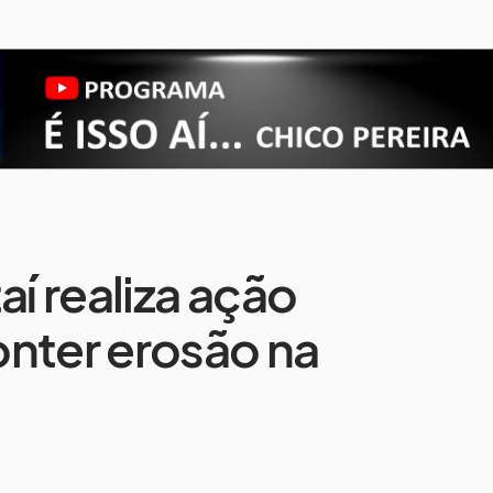
aí realiza ação
onter erosão na