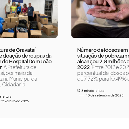
tura de Gravataí
Número de idosos em
e doação de roupas da
situação de pobreza no
 do Hospital Dom João
alcançou 2,8 milhões
r
A Prefeitura de
2022
Entre 2012 e 202
aí, por meio da
percentual de idosos 
aria Municipal da
de 7,72% para 10,49% 
a, Cidadania
3 min de leitura
10 de setembro de 2023
e leitura
e fevereiro de 2025