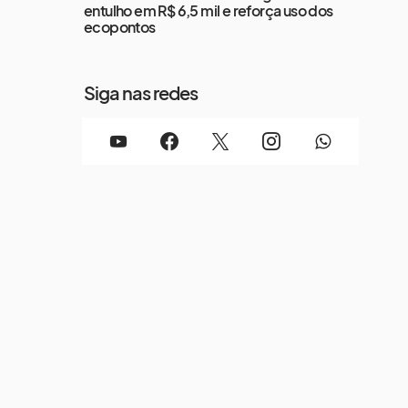
entulho em R$ 6,5 mil e reforça uso dos
ecopontos
Siga nas redes