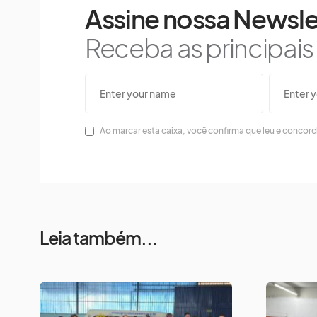
Assine nossa Newsle
Receba as principai
Ao marcar esta caixa, você confirma que leu e concor
Leia também...