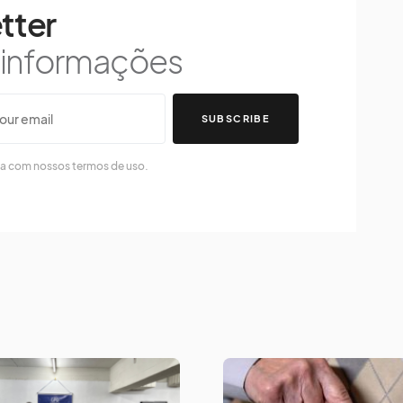
tter
s informações
SUBSCRIBE
da com nossos termos de uso.