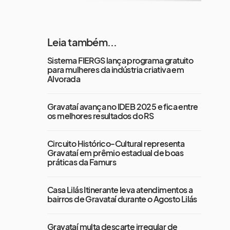
Leia também...
Sistema FIERGS lança programa gratuito
para mulheres da indústria criativa em
Alvorada
Gravataí avança no IDEB 2025 e fica entre
os melhores resultados do RS
Circuito Histórico-Cultural representa
Gravataí em prêmio estadual de boas
práticas da Famurs
Casa Lilás Itinerante leva atendimentos a
bairros de Gravataí durante o Agosto Lilás
Gravataí multa descarte irregular de