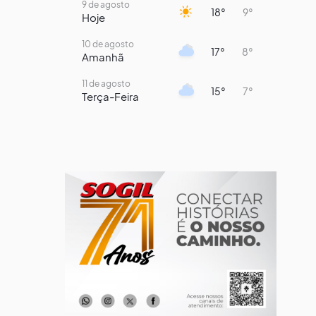
9 de agosto
18°
9°
Hoje
10 de agosto
17°
8°
Amanhã
11 de agosto
15°
7°
Terça-Feira
12 de agosto
13°
11°
Quarta-Feira
13 de agosto
16°
13°
Quinta-Feira
14 de agosto
18°
14°
Sexta-Feira
15 de agosto
21°
16°
Sábado