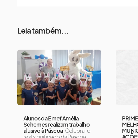
Leia também...
Alunos da Emef Amélia
PRIME
Schemes realizam trabalho
MELHO
alusivo à Páscoa
Celebrar o
MUNIC
real significado da Páscoa,
AÇÕE