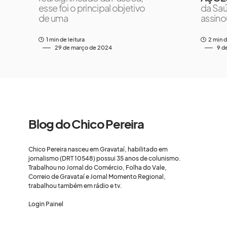
esse foi o principal objetivo
da Saú
de uma
assino
1 min de leitura
2 min d
29 de março de 2024
9 d
Blog do Chico Pereira
Chico Pereira nasceu em Gravataí, habilitado em
jornalismo (DRT 10548) possui 35 anos de colunismo.
Trabalhou no Jornal do Comércio, Folha do Vale,
Correio de Gravataí e Jornal Momento Regional,
trabalhou também em rádio e tv.
Login Painel