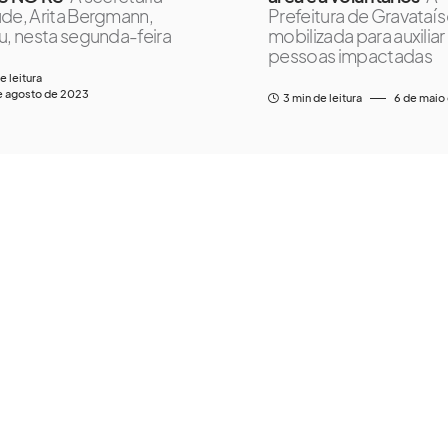
de, Arita Bergmann,
Prefeitura de Gravataí 
u, nesta segunda-feira
mobilizada para auxiliar
pessoas impactadas
e leitura
e agosto de 2023
3 min de leitura
6 de maio