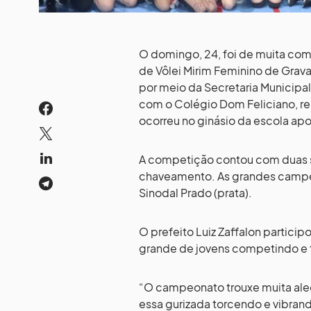
O domingo, 24, foi de muita com
de Vôlei Mirim Feminino de Grava
por meio da Secretaria Municipal
com o Colégio Dom Feliciano, r
ocorreu no ginásio da escola apo
A competição contou com duas sé
chaveamento. As grandes campeã
Sinodal Prado (prata).
O prefeito Luiz Zaffalon partici
grande de jovens competindo e 
“O campeonato trouxe muita alegr
essa gurizada torcendo e vibran