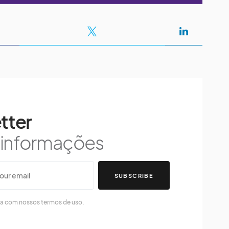
tter
s informações
SUBSCRIBE
da com nossos termos de uso.