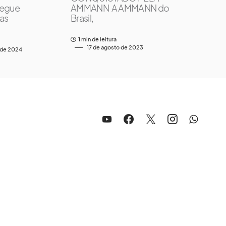
segue
AMMANN A AMMANN do
 as
Brasil,
1 min de leitura
17 de agosto de 2023
 de 2024