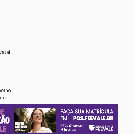
vataí
rmelho
nco