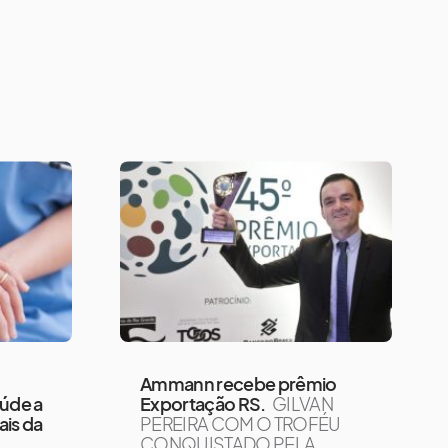
Ammann recebe prêmio
aúde a
Exportação RS.
GILVAN
ais da
PEREIRA COM O TROFÉU
CONQUISTADO PELA