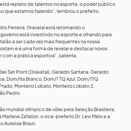
stá repleto de talentos no esporte, o poder público
isso que estamos fazendo”, lembrou o prefeito.
ro Ferreira, Gravataí está retomando o
governo está investindo no esporte e olhando para
tarão a ser cada vez mais frequentes na nossa
gostam e é uma forma de revelar e destacar novos
r com a prática esportiva”, salienta.
ei Set Point (Gravataí), Geraldo Santana, Geraldo
aíba, Dom/Ita Branco, Dom/1 TQ Azul, Dom/1TQ
Prado, Monteiro Lobato, Monteiro Lobato 2,
ão Pedro.
 mundial olímpico de vôlei pela Seleção Brasileira,
Marlene Zafallon, o vice-prefeito Dr. Levi Melo e a
o Aurelise Braun.