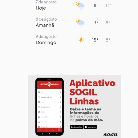
7 de agosto
18°
11°
Hoje
8 de agosto
13°
8°
Amanhã
9 de agosto
15°
8°
Domingo
10 de agosto
14°
7°
Segunda-Feira
11 de agosto
17°
7°
Terça-Feira
12 de agosto
13°
12°
Quarta-Feira
13 de agosto
15°
13°
Quinta-Feira