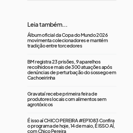
Leia também...
Álbum oficial da Copa do Mundo 2026
movimenta colecionadores e mantém
tradição entre torcedores
BM registra 23 prisões, 9 aparelhos
recolhidos e mais de 300 atuações após
denúncias de perturbação do sossego em
Cachoeirinha
Gravataí recebe primeira feira de
produtores locais com alimentos sem
agrotóxicos
É isso aí CHICO PEREIRA #EP1083 Confira
o programa de hoje, 14 de maio, É ISSO AÍ,
com Chico Pereira