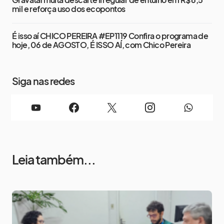
mil e reforça uso dos ecopontos
É isso aí CHICO PEREIRA #EP1119 Confira o programa de
hoje, 06 de AGOSTO, É ISSO AÍ, com Chico Pereira
Siga nas redes
Leia também...