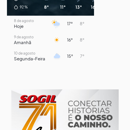
8°
11°
13°
16°
15°
13°
92
%
8 de agosto
17°
8°
Hoje
9 de agosto
16°
8°
Amanhã
10 de agosto
15°
7°
Segunda-Feira
11 de agosto
14°
8°
Terça-Feira
12 de agosto
13°
11°
Quarta-Feira
13 de agosto
19°
13°
Quinta-Feira
14 de agosto
18°
14°
Sexta-Feira