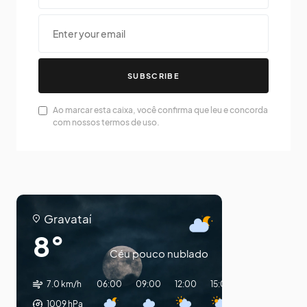
SUBSCRIBE
Ao marcar esta caixa, você confirma que leu e concorda
com nossos termos de uso.
Gravataí
8°
Céu pouco nublado
7.0 km/h
06:00
09:00
12:00
15:00
18:00
21:00
1009
hPa