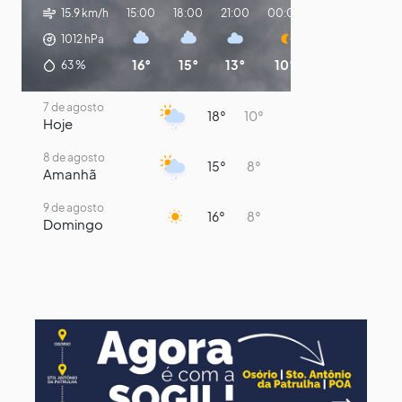
15.9 km/h
15:00
18:00
21:00
00:00
03:00
06:0
1012
hPa
16°
15°
13°
10°
9°
8°
63
%
7 de agosto
18°
10°
Hoje
8 de agosto
15°
8°
Amanhã
9 de agosto
16°
8°
Domingo
10 de agosto
14°
7°
Segunda-Feira
11 de agosto
14°
9°
Terça-Feira
12 de agosto
13°
11°
Quarta-Feira