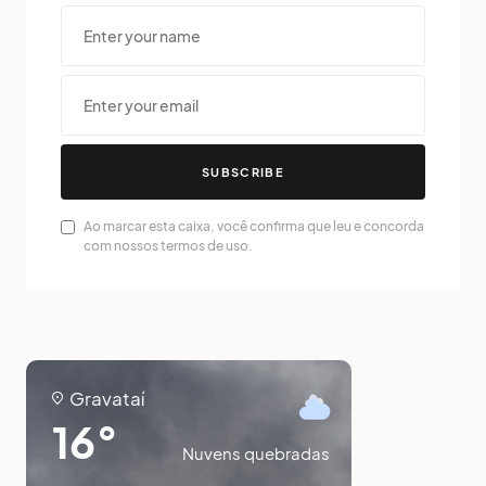
SUBSCRIBE
Ao marcar esta caixa, você confirma que leu e concorda
com nossos termos de uso.
Gravataí
16°
Nuvens quebradas