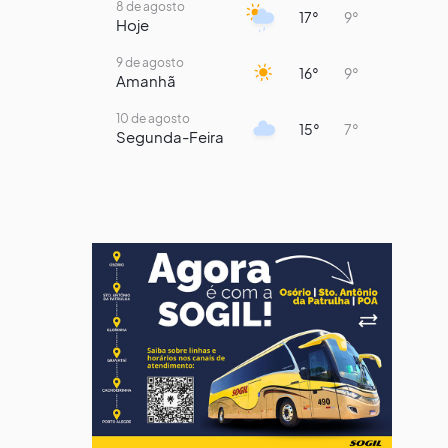
8 de agosto
17°
9°
Hoje
9 de agosto
16°
9°
Amanhã
10 de agosto
15°
7°
Segunda-Feira
11 de agosto
13°
9°
Terça-Feira
12 de agosto
14°
12°
Quarta-Feira
13 de agosto
18°
13°
Quinta-Feira
14 de agosto
17°
13°
Sexta-Feira