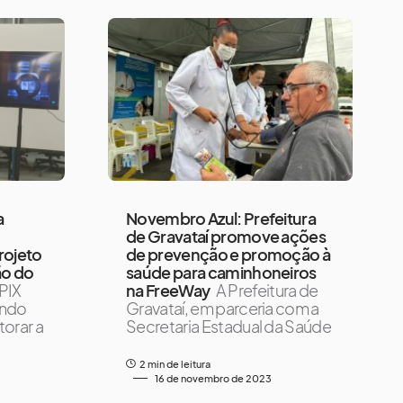
a
Novembro Azul: Prefeitura
de Gravataí promove ações
rojeto
de prevenção e promoção à
ão do
saúde para caminhoneiros
 PIX
na FreeWay
A Prefeitura de
endo
Gravataí, em parceria com a
orar a
Secretaria Estadual da Saúde
2 min de leitura
16 de novembro de 2023