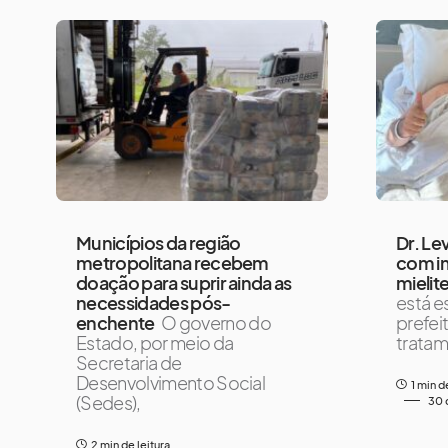
Municípios da região
Dr. Le
metropolitana recebem
com i
doação para suprir ainda as
mielit
necessidades pós-
está es
enchente
O governo do
prefei
Estado, por meio da
tratam
Secretaria de
Desenvolvimento Social
1 min d
(Sedes),
30 
2 min de leitura