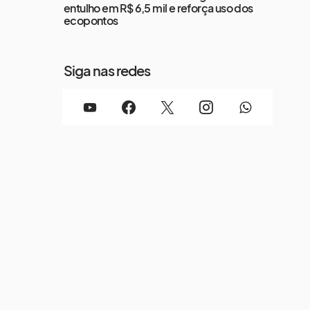
entulho em R$ 6,5 mil e reforça uso dos
ecopontos
Siga nas redes