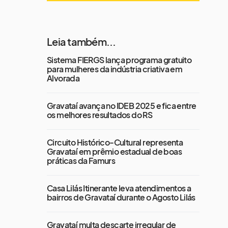
Leia também...
Sistema FIERGS lança programa gratuito
para mulheres da indústria criativa em
Alvorada
Gravataí avança no IDEB 2025 e fica entre
os melhores resultados do RS
Circuito Histórico-Cultural representa
Gravataí em prêmio estadual de boas
práticas da Famurs
Casa Lilás Itinerante leva atendimentos a
bairros de Gravataí durante o Agosto Lilás
Gravataí multa descarte irregular de