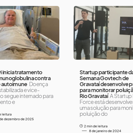
vi inicia tratamento
Startup participante d
munoglobulina contra
Semana Govtech de
e autoimune
Doença
Gravataí desenvolve p
tabilizada e vice-
para monitorar poluiç
to segue internado para
Rio Gravataí
A Startup
ento e
Force está desenvolv
uma solução para monit
poluição do
e leitura
de dezembro de 2025
2 min de leitura
8 de janeiro de 2024