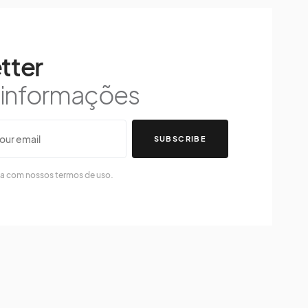
tter
s informações
SUBSCRIBE
da com nossos termos de uso.