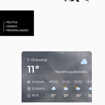
Gravataí
11°
Nuvens quebradas
4.0 km/h
09:00
12:00
15:00
18:00
21:
1009
hPa
11°
13°
16°
15°
13
90
%