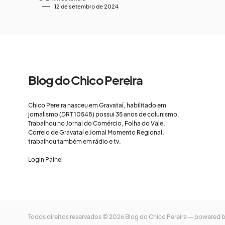
12 de setembro de 2024
Blog do Chico Pereira
Chico Pereira nasceu em Gravataí, habilitado em
jornalismo (DRT 10548) possui 35 anos de colunismo.
Trabalhou no Jornal do Comércio, Folha do Vale,
Correio de Gravataí e Jornal Momento Regional,
trabalhou também em rádio e tv.
Login Painel
Todos direitos reservados © 2026 Blog do Chico Pereira — powered 