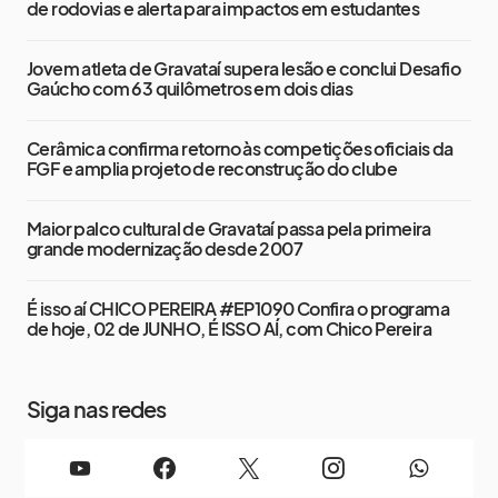
de rodovias e alerta para impactos em estudantes
Jovem atleta de Gravataí supera lesão e conclui Desafio
Gaúcho com 63 quilômetros em dois dias
Cerâmica confirma retorno às competições oficiais da
FGF e amplia projeto de reconstrução do clube
Maior palco cultural de Gravataí passa pela primeira
grande modernização desde 2007
É isso aí CHICO PEREIRA #EP1090 Confira o programa
de hoje, 02 de JUNHO, É ISSO AÍ, com Chico Pereira
Siga nas redes