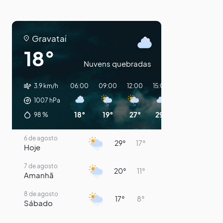
Gravataí
18°
Nuvens quebradas
3.9 km/h
06:00
09:00
12:00
15:00
18:00
21:00
1007
hPa
18°
19°
27°
29°
25°
22°
98
%
6 de agosto
29°
17°
Hoje
7 de agosto
20°
11°
Amanhã
8 de agosto
17°
8°
Sábado
9 de agosto