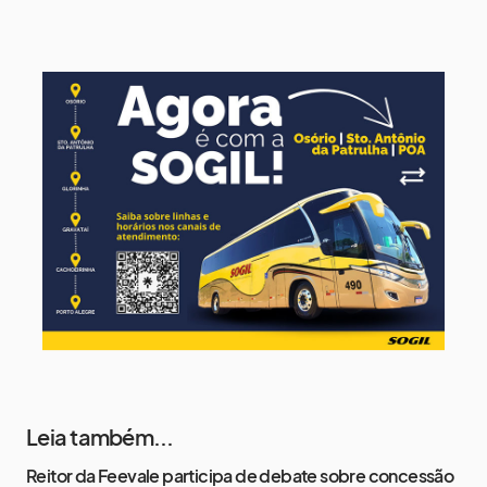
15°
9°
Domingo
10 de agosto
13°
8°
Segunda-Feira
11 de agosto
15°
8°
Terça-Feira
12 de agosto
15°
8°
Quarta-Feira
Leia também...
Reitor da Feevale participa de debate sobre concessão