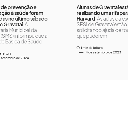
 de prevenção e
Alunas de Gravataí est
ção à saúde foram
realizando uma rifa para
adas no último sábado
Harvard
As aulas da es
em Gravataí
A
SESI de Gravataí estão
aria Municipal da
solicitando ajuda de t
(SMS) informou que a
que puderem
de Básica de Saúde
1 min de leitura
4 de setembro de 2023
e leitura
e setembro de 2024