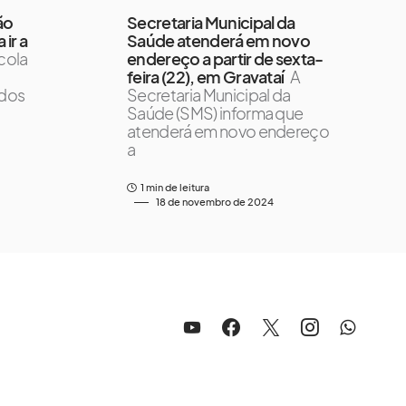
ão
Secretaria Municipal da
 ir a
Saúde atenderá em novo
cola
endereço a partir de sexta-
feira (22), em Gravataí
A
odos
Secretaria Municipal da
Saúde (SMS) informa que
atenderá em novo endereço
a
1 min de leitura
18 de novembro de 2024