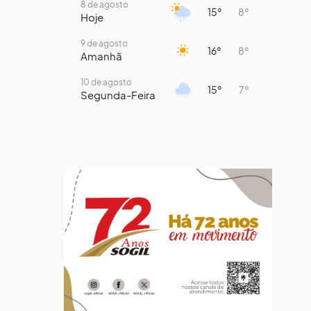
8 de agosto
15°
8°
Hoje
9 de agosto
16°
8°
Amanhã
10 de agosto
15°
7°
Segunda-Feira
11 de agosto
14°
8°
Terça-Feira
12 de agosto
13°
11°
Quarta-Feira
13 de agosto
19°
13°
Quinta-Feira
14 de agosto
18°
14°
Sexta-Feira