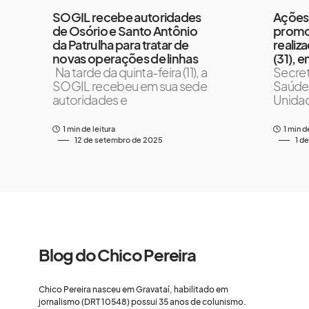
SOGIL recebe autoridades
Ações
de Osório e Santo Antônio
promo
da Patrulha para tratar de
realiz
novas operações de linhas
(31), 
Na tarde da quinta-feira (11), a
Secret
SOGIL recebeu em sua sede
Saúde 
autoridades e
Unida
1 min de leitura
1 min d
12 de setembro de 2025
1 d
Blog do Chico Pereira
Chico Pereira nasceu em Gravataí, habilitado em
jornalismo (DRT 10548) possui 35 anos de colunismo.