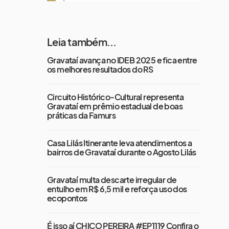
Leia também...
Gravataí avança no IDEB 2025 e fica entre
os melhores resultados do RS
Circuito Histórico-Cultural representa
Gravataí em prêmio estadual de boas
práticas da Famurs
Casa Lilás Itinerante leva atendimentos a
bairros de Gravataí durante o Agosto Lilás
Gravataí multa descarte irregular de
entulho em R$ 6,5 mil e reforça uso dos
ecopontos
É isso aí CHICO PEREIRA #EP1119 Confira o