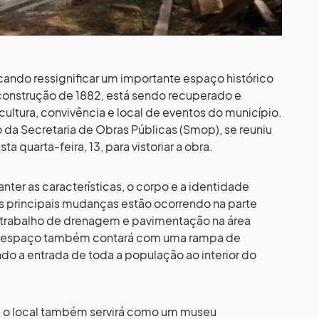
scando ressignificar um importante espaço histórico
construção de 1882, está sendo recuperado e
ltura, convivência e local de eventos do município.
o da Secretaria de Obras Públicas (Smop), se reuniu
 quarta-feira, 13, para vistoriar a obra.
ter as características, o corpo e a identidade
as principais mudanças estão ocorrendo na parte
um trabalho de drenagem e pavimentação na área
a, o espaço também contará com uma rampa de
ndo a entrada de toda a população ao interior do
n, o local também servirá como um museu