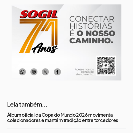
10 de agosto
14°
7°
Segunda-Feira
11 de agosto
17°
8°
Terça-Feira
12 de agosto
13°
12°
Quarta-Feira
Leia também...
Álbum oficial da Copa do Mundo 2026 movimenta
colecionadores e mantém tradição entre torcedores