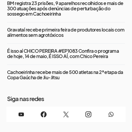
BM registra 23 prisões, 9 aparelhos recolhidos e mais de
300 atuações após denúncias de perturbação do
sossego em Cachoeirinha
Gravataí recebe primeira feira de produtores locais com
alimentos sem agrotóxicos
É isso aí CHICO PEREIRA #EP1083 Confira o programa
de hoje, 14 de maio, É ISSO AÍ, com Chico Pereira
Cachoeirinha recebe mais de 500 atletas na 2ª etapa da
Copa Gaúcha de Jiu-Jitsu
Siga nas redes