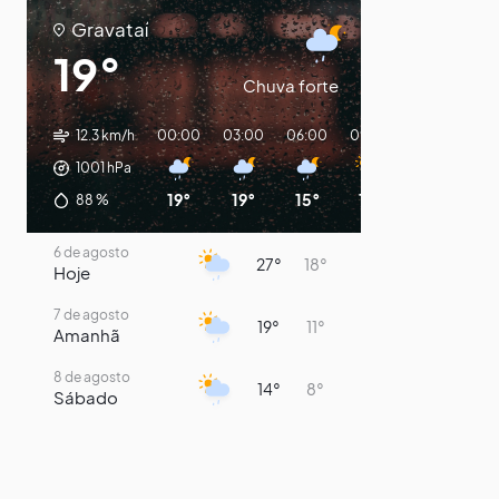
Gravataí
19°
Chuva forte
12.3 km/h
00:00
03:00
06:00
09:00
12:00
15:
1001
hPa
19°
19°
15°
14°
17°
18
88
%
6 de agosto
27°
18°
Hoje
7 de agosto
19°
11°
Amanhã
8 de agosto
14°
8°
Sábado
9 de agosto
16°
8°
Domingo