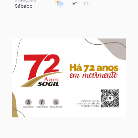
8 de agosto
16°
10°
Sábado
9 de agosto
15°
8°
Domingo
10 de agosto
13°
7°
Segunda-Feira
11 de agosto
16°
8°
Terça-Feira
12 de agosto
15°
9°
Quarta-Feira