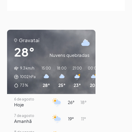
Gravataí
28°
Nuvens quebradas
9.3 km/h
15:00
18:00
21:00
00:00
03:00
06:0
1002
hPa
28°
25°
23°
20°
19°
14°
73
%
6 de agosto
26°
18°
Hoje
7 de agosto
19°
11°
Amanhã