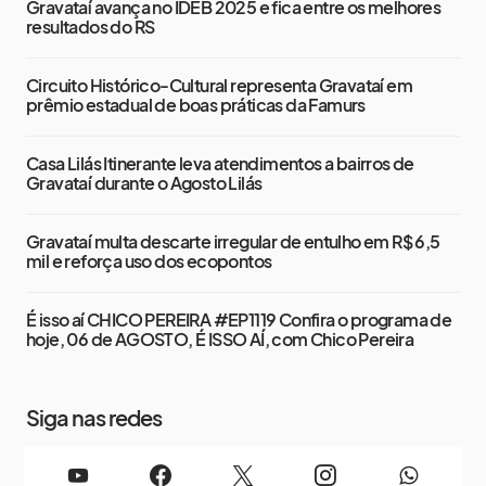
Gravataí avança no IDEB 2025 e fica entre os melhores
resultados do RS
Circuito Histórico-Cultural representa Gravataí em
prêmio estadual de boas práticas da Famurs
Casa Lilás Itinerante leva atendimentos a bairros de
Gravataí durante o Agosto Lilás
Gravataí multa descarte irregular de entulho em R$ 6,5
mil e reforça uso dos ecopontos
É isso aí CHICO PEREIRA #EP1119 Confira o programa de
hoje, 06 de AGOSTO, É ISSO AÍ, com Chico Pereira
Siga nas redes