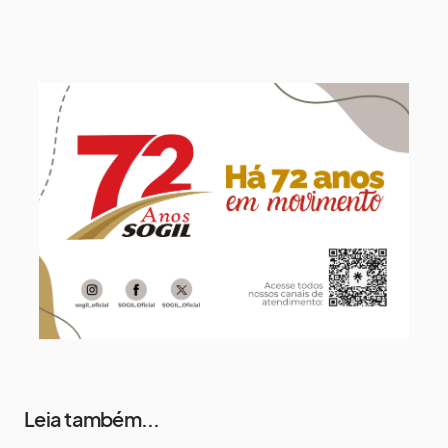
11 de agosto
14°
8°
Terça-Feira
12 de agosto
13°
11°
Quarta-Feira
13 de agosto
19°
13°
Quinta-Feira
14 de agosto
18°
14°
Sexta-Feira
Leia também...