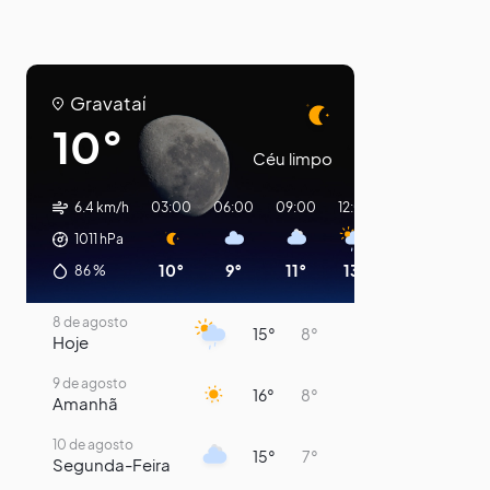
Gravataí
10°
Céu limpo
6.4 km/h
03:00
06:00
09:00
12:00
15:00
18:00
1011
hPa
10°
9°
11°
13°
14°
14°
86
%
8 de agosto
15°
8°
Hoje
9 de agosto
16°
8°
Amanhã
10 de agosto
15°
7°
Segunda-Feira