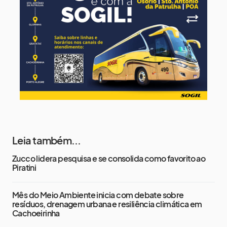
Terça-Feira
12 de agosto
13°
12°
Quarta-Feira
Leia também...
Zucco lidera pesquisa e se consolida como favorito ao
Piratini
Mês do Meio Ambiente inicia com debate sobre
resíduos, drenagem urbana e resiliência climática em
Cachoeirinha