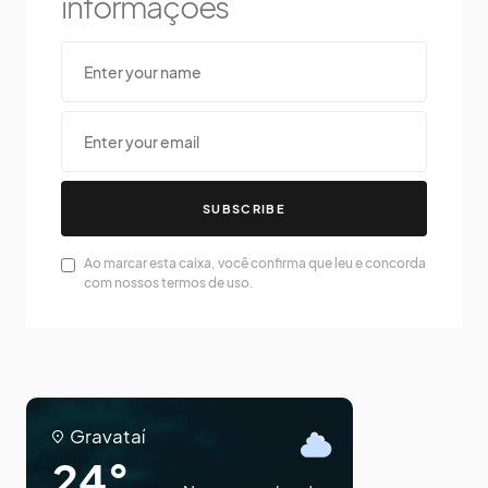
informações
SUBSCRIBE
Ao marcar esta caixa, você confirma que leu e concorda
com nossos termos de uso.
Gravataí
24°