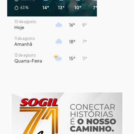
14°
13°
10°
7°
7°
14°
63
%
10 de agosto
16°
8°
Hoje
11 de agosto
18°
7°
Amanhã
12 de agosto
15°
11°
Quarta-Feira
13 de agosto
15°
13°
Quinta-Feira
14 de agosto
17°
15°
Sexta-Feira
15 de agosto
21°
17°
Sábado
16 de agosto
23°
17°
Domingo