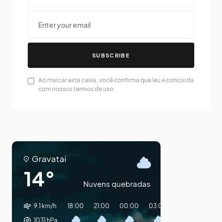
SUBSCRIBE
Ao marcar esta caixa, você confirma que leu e concorda
com nossos termos de uso.
Gravataí
14°
Nuvens quebradas
9.1 km/h
18:00
21:00
00:00
03:00
06:00
09:0
1031
hPa