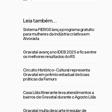
Leia também...
Sistema FIERGS lança programa gratuito
para mulheres da indústria criativa em
Alvorada
Gravataí avança no IDEB 2025 e fica entre
os melhores resultados do RS
Circuito Histórico-Cultural representa
Gravataí em prêmio estadual de boas
práticas da Famurs
Casa Lilás Itinerante leva atendimentos a
bairros de Gravataí durante o Agosto Lilás
Gravataí multa descarte irregular de