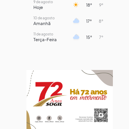
9 de agosto
18°
9°
Hoje
10 de agosto
17°
8°
Amanhã
11 de agosto
15°
7°
Terça-Feira
12 de agosto
13°
12°
Quarta-Feira
13 de agosto
16°
13°
Quinta-Feira
14 de agosto
18°
14°
Sexta-Feira
15 de agosto
21°
16°
Sábado