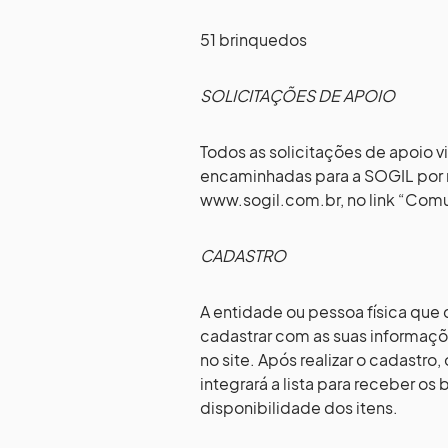
51 brinquedos
SOLICITAÇÕES DE APOIO
Todos as solicitações de apoio 
encaminhadas para a SOGIL por m
www.sogil.com.br, no link “Comu
CADASTRO
A entidade ou pessoa física que
cadastrar com as suas informaçõe
no site. Após realizar o cadastro
integrará a lista para receber o
disponibilidade dos itens.