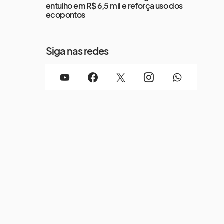
entulho em R$ 6,5 mil e reforça uso dos
ecopontos
Siga nas redes