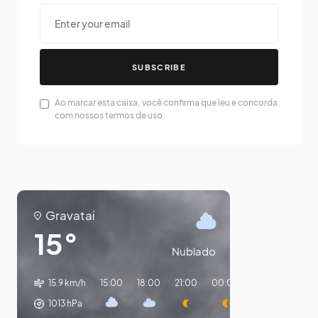
SUBSCRIBE
Ao marcar esta caixa, você confirma que leu e concorda
com nossos termos de uso.
Gravataí
15°
Nublado
15.9 km/h
15:00
18:00
21:00
00:00
03:00
06:0
1013
hPa