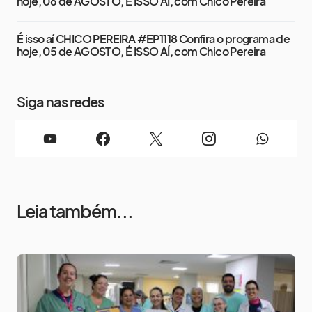
hoje, 06 de AGOSTO, É ISSO AÍ, com Chico Pereira
É isso aí CHICO PEREIRA #EP1118 Confira o programa de
hoje, 05 de AGOSTO, É ISSO AÍ, com Chico Pereira
Siga nas redes
Leia também...