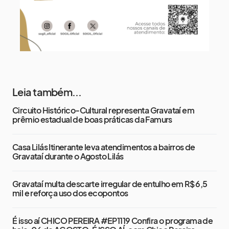
Leia também...
Circuito Histórico-Cultural representa Gravataí em
prêmio estadual de boas práticas da Famurs
Casa Lilás Itinerante leva atendimentos a bairros de
Gravataí durante o Agosto Lilás
Gravataí multa descarte irregular de entulho em R$ 6,5
mil e reforça uso dos ecopontos
É isso aí CHICO PEREIRA #EP1119 Confira o programa de