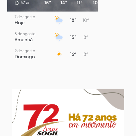
15°
14°
11°
10°
9°
8°
62
%
7 de agosto
18°
10°
Hoje
8 de agosto
15°
8°
Amanhã
9 de agosto
16°
8°
Domingo
10 de agosto
14°
7°
Segunda-Feira
11 de agosto
14°
9°
Terça-Feira
12 de agosto
13°
11°
Quarta-Feira
13 de agosto
17°
13°
Quinta-Feira