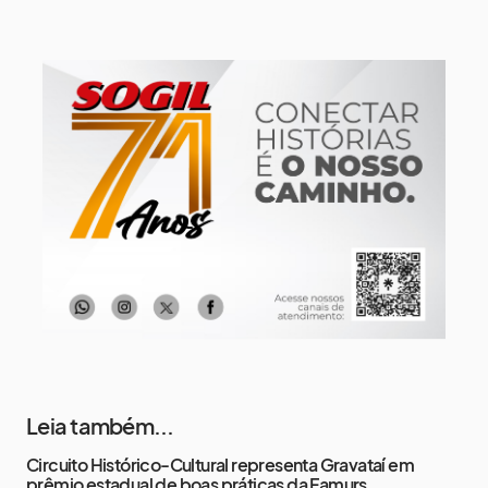
Segunda-Feira
11 de agosto
14°
9°
Terça-Feira
12 de agosto
13°
11°
Quarta-Feira
13 de agosto
17°
13°
Quinta-Feira
Leia também...
Circuito Histórico-Cultural representa Gravataí em
prêmio estadual de boas práticas da Famurs