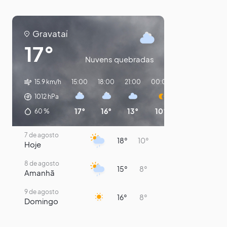
Gravataí
17°
Nuvens quebradas
15.9 km/h
15:00
18:00
21:00
00:00
03:00
06:0
1012
hPa
17°
16°
13°
10°
9°
8°
60
%
7 de agosto
18°
10°
Hoje
8 de agosto
15°
8°
Amanhã
9 de agosto
16°
8°
Domingo
10 de agosto
14°
7°