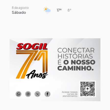
8 de agosto
17°
8°
Sábado
9 de agosto
15°
9°
Domingo
10 de agosto
13°
8°
Segunda-Feira
11 de agosto
15°
8°
Terça-Feira
12 de agosto
15°
8°
Quarta-Feira