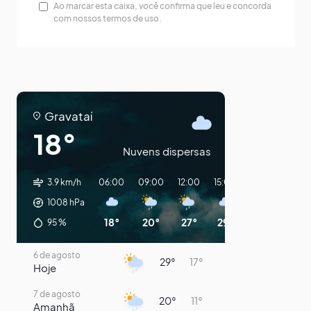
Ao marcar esta caixa, você confirma que leu e concorda
com nossos termos de uso.
Gravataí
18°
Nuvens dispersas
3.9 km/h
06:00
09:00
12:00
15:00
18:00
21:00
1008
hPa
18°
20°
27°
29°
25°
22°
95
%
6 de agosto
29°
17°
Hoje
7 de agosto
20°
11°
Amanhã