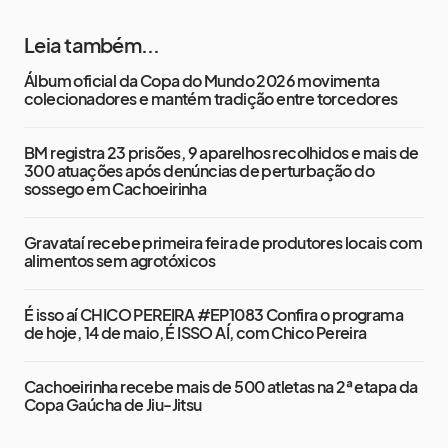
Leia também...
Álbum oficial da Copa do Mundo 2026 movimenta
colecionadores e mantém tradição entre torcedores
BM registra 23 prisões, 9 aparelhos recolhidos e mais de
300 atuações após denúncias de perturbação do
sossego em Cachoeirinha
Gravataí recebe primeira feira de produtores locais com
alimentos sem agrotóxicos
É isso aí CHICO PEREIRA #EP1083 Confira o programa
de hoje, 14 de maio, É ISSO AÍ, com Chico Pereira
Cachoeirinha recebe mais de 500 atletas na 2ª etapa da
Copa Gaúcha de Jiu-Jitsu