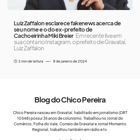
Luiz Zaffalon esclarece fakenews acerca de
seu nome e o do ex-prefeito de
Cachoeirinha Miki Breier
Em recente live em
sua conta no Instagram, o prefeito de Gravataí,
Luiz Zaffalon
2 min de leitura
8 de janeiro de 2024
Blog do Chico Pereira
Chico Pereira nasceu em Gravataí, habilitado em jornalismo (DRT
10548) possui 35 anos de colunismo. Trabalhou no Jornal do
Comércio, Folha do Vale, Correio de Gravataí e Jornal Momento
Regional, trabalhou também em rádio e tv.