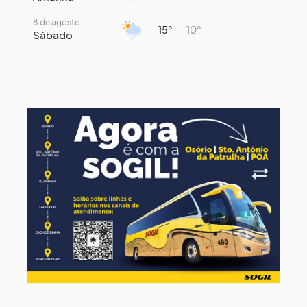
8 de agosto
15°
10°
Sábado
9 de agosto
16°
8°
Domingo
10 de agosto
14°
7°
Segunda-Feira
11 de agosto
17°
8°
Terça-Feira
12 de agosto
13°
12°
Quarta-Feira