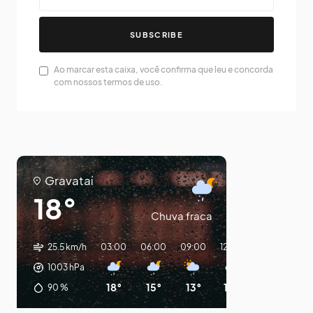
SUBSCRIBE
Ao marcar esta caixa, você confirma que leu e concorda
com nossos termos de uso.
Gravataí
18°
Chuva fraca
25.5 km/h
03:00
06:00
09:00
12:00
15:00
18:0
1003
hPa
18°
15°
13°
14°
18°
14°
90
%