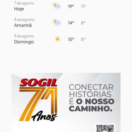
7 de agosto
19°
11°
Hoje
8 de agosto
14°
8°
Amanhã
9 de agosto
15°
8°
Domingo
10 de agosto
14°
7°
Segunda-Feira
11 de agosto
16°
9°
Terça-Feira
12 de agosto
13°
12°
Quarta-Feira
13 de agosto
13°
13°
Quinta-Feira