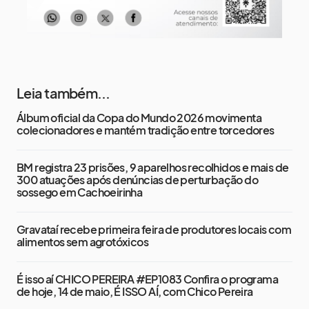
Leia também...
Álbum oficial da Copa do Mundo 2026 movimenta
colecionadores e mantém tradição entre torcedores
BM registra 23 prisões, 9 aparelhos recolhidos e mais de
300 atuações após denúncias de perturbação do
sossego em Cachoeirinha
Gravataí recebe primeira feira de produtores locais com
alimentos sem agrotóxicos
É isso aí CHICO PEREIRA #EP1083 Confira o programa
de hoje, 14 de maio, É ISSO AÍ, com Chico Pereira