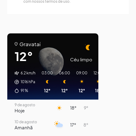
com nossos termos de uso.
Gravataí
12°
Céu limpo
6.2 km/h
03:00
06:00
09:00
12:00
15:00
18:00
1016
hPa
12°
12°
12°
18°
16°
12°
91
%
9 de agosto
18°
9°
Hoje
10 de agosto
17°
8°
Amanhã