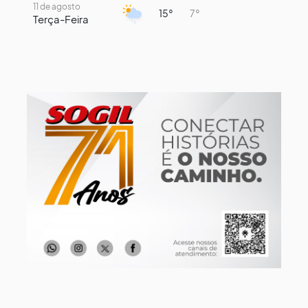
11 de agosto
15°
7°
Terça-Feira
12 de agosto
13°
11°
Quarta-Feira
13 de agosto
16°
13°
Quinta-Feira
14 de agosto
19°
13°
Sexta-Feira
15 de agosto
22°
15°
Sábado