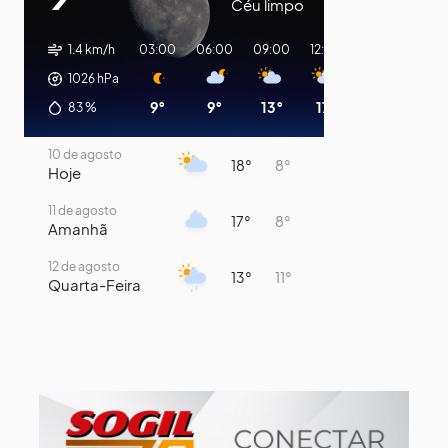
Céu limpo
1.4 km/h
03:00
06:00
09:00
12:00
15:00
18:00
1026
hPa
9°
9°
13°
17°
14°
11°
83
%
10 de agosto
18°
8°
Hoje
11 de agosto
17°
8°
Amanhã
12 de agosto
13°
11°
Quarta-Feira
13 de agosto
16°
13°
Quinta-Feira
14 de agosto
17°
16°
Sexta-Feira
15 de agosto
21°
16°