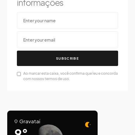
informações
SUBSCRIBE
Ao marcar esta caixa, você confirma que leu e concorda
com nossos termos de uso.
Gravataí
9°