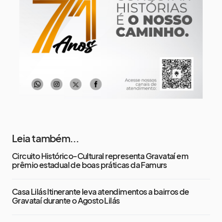
Sábado
16 de agosto
18°
16°
Domingo
Leia também...
Circuito Histórico-Cultural representa Gravataí em
prêmio estadual de boas práticas da Famurs
Casa Lilás Itinerante leva atendimentos a bairros de
Gravataí durante o Agosto Lilás