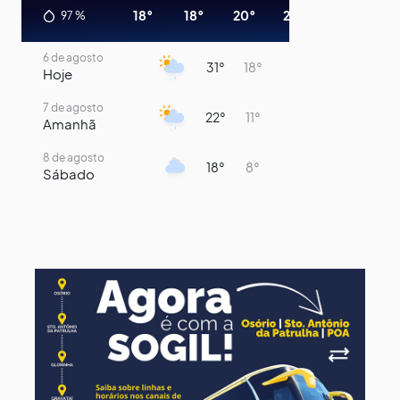
18°
18°
20°
27°
30°
26°
97
%
6 de agosto
31°
18°
Hoje
7 de agosto
22°
11°
Amanhã
8 de agosto
18°
8°
Sábado
9 de agosto
15°
9°
Domingo
10 de agosto
14°
7°
Segunda-Feira
11 de agosto
16°
8°
Terça-Feira
12 de agosto
15°
8°
Quarta-Feira