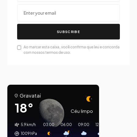
SUBSCRIBE
Ao marcar esta caixa, você confirma que leu e concorda
com nossos termos de uso.
Gravataí
18°
Céu limpo
5.9 km/h
03:00
06:00
09:00
12:00
15:00
18:0
1009
hPa