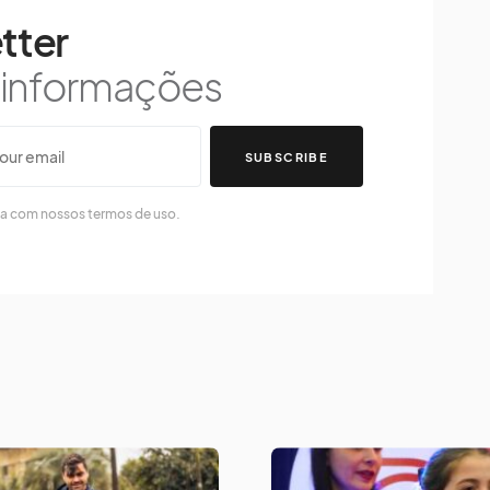
tter
s informações
SUBSCRIBE
da com nossos termos de uso.