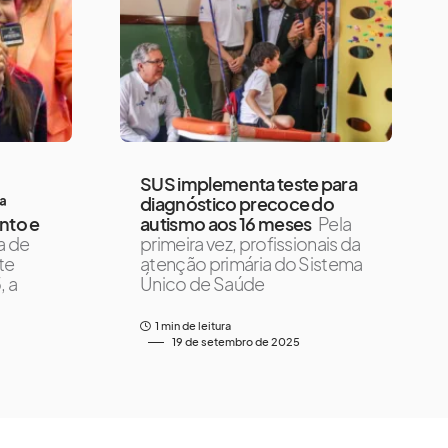
SUS implementa teste para
ª
diagnóstico precoce do
nto e
autismo aos 16 meses
Pela
a de
primeira vez, profissionais da
ite
atenção primária do Sistema
, a
Único de Saúde
1 min de leitura
19 de setembro de 2025