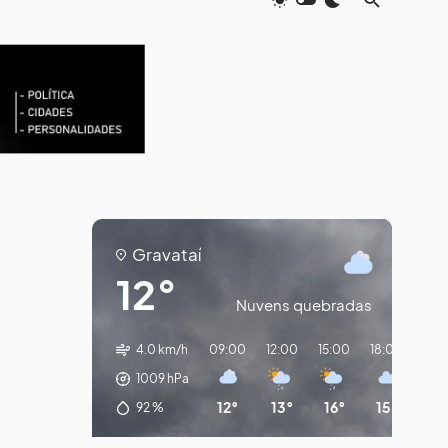
Gravataí
12°
Nuvens quebradas
4.0 km/h
09:00
12:00
15:00
18:00
21:
1009
hPa
12°
13°
16°
15°
13
92
%