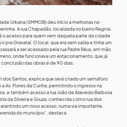
idade Urbana (SMMOB) deu início a melhorias no
eirinha. A rua Chapadão, localizada no bairro Regina,
ará o acesso para quem vem daquela parte da cidade
 ir pra Gravataí. O local, que era sem saída e tinha um
 passará a ser acessado pela rua Padre Réus, em mão
terreno, onde funcionava um estacionamento, que já
 conclusão das obras é de 90 dias.
 dos Santos, explica que será criado um semáforo
a Av. Flores da Cunha, permitindo o ingresso na
idos, e também acesso a rua João de Azevedo Barbosa
atista da Silveira e Souza, conhecida como rua dos
arantindo um novo acesso, numa via importante,
 avenida do município”, destaca.