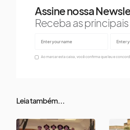
Assine nossa Newsle
Receba as principai
Ao marcar esta caixa, você confirma que leu e concor
Leia também...