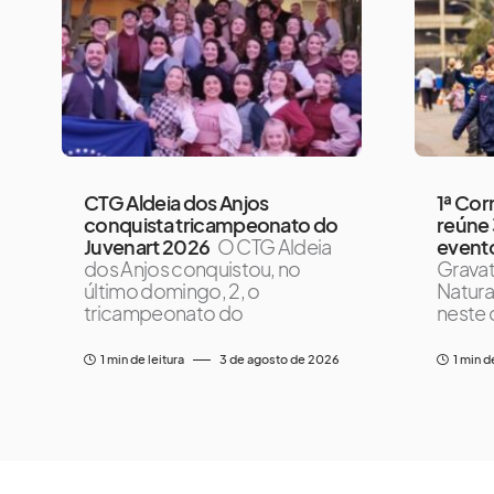
CTG Aldeia dos Anjos
1ª Cor
conquista tricampeonato do
reúne
Juvenart 2026
O CTG Aldeia
event
dos Anjos conquistou, no
Gravat
último domingo, 2, o
Natura
tricampeonato do
neste 
1 min de leitura
3 de agosto de 2026
1 min d