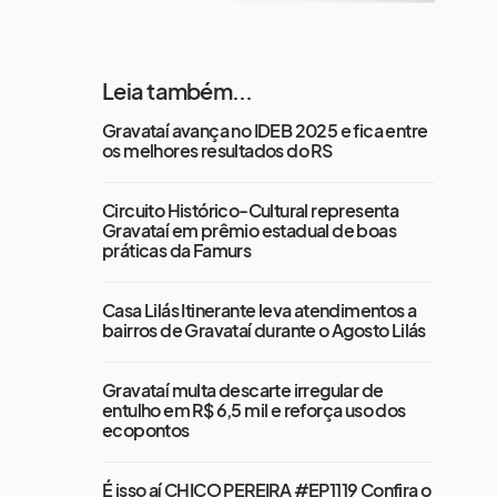
Leia também...
Gravataí avança no IDEB 2025 e fica entre
os melhores resultados do RS
Circuito Histórico-Cultural representa
Gravataí em prêmio estadual de boas
práticas da Famurs
Casa Lilás Itinerante leva atendimentos a
bairros de Gravataí durante o Agosto Lilás
Gravataí multa descarte irregular de
entulho em R$ 6,5 mil e reforça uso dos
ecopontos
É isso aí CHICO PEREIRA #EP1119 Confira o