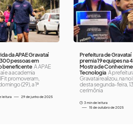
rida da APAE Gravataí
Prefeitura de Gravataí
 300 pessoas em
premia 19 equipes na 4
o beneficente
A APAE
Mostra de Conhecime
aí e a academia
Tecnologia
A prefeitur
lFit promoveram,
Gravataí realizou, na no
domingo (29), a 1ª
desta segunda-feira, 13
cerimônia
e leitura
29 de junho de 2025
3 min de leitura
15 de outubro de 2025