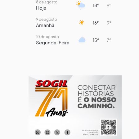
8 de agosto
18°
9°
Hoje
9 de agosto
16°
9°
Amanhã
10 de agosto
15°
7°
Segunda-Feira
11 de agosto
14°
8°
Terça-Feira
12 de agosto
14°
12°
Quarta-Feira
13 de agosto
19°
14°
Quinta-Feira
14 de agosto
19°
14°
Sexta-Feira