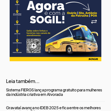
15 de agosto
21°
16°
Sábado
16 de agosto
18°
16°
Domingo
Leia também...
Sistema FIERGS lança programa gratuito para mulheres
da indústria criativa em Alvorada
Gravataí avança no IDEB 2025 e fica entre os melhores