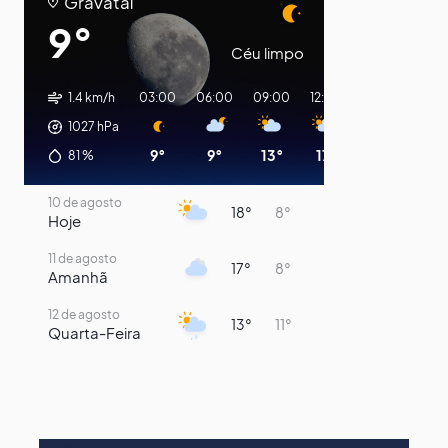
Gravataí
9°
Céu limpo
1.4 km/h
03:00
06:00
09:00
12:00
15:00
18:00
1027
hPa
9°
9°
13°
17°
14°
11°
81
%
10 de agosto
18°
8°
Hoje
11 de agosto
17°
8°
Amanhã
12 de agosto
13°
11°
Quarta-Feira
13 de agosto
16°
13°
Quinta-Feira
14 de agosto
17°
16°
Sexta-Feira